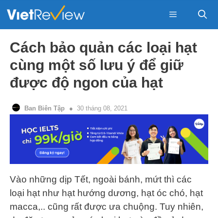
Skip
to
content
Menu
Cách bảo quản các loại hạt
cùng một số lưu ý để giữ
được độ ngon của hạt
Ban Biên Tập
30 tháng 08, 2021
Vào những dịp Tết, ngoài bánh, mứt thì các
loại hạt như hạt hướng dương, hạt óc chó, hạt
macca,.. cũng rất được ưa chuộng. Tuy nhiên,