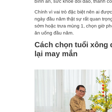
bình an, sức khỏe dồi dào, thành c
Chính vì vai trò đặc biệt nên ai đư
ngày đầu năm thật sự rất quan trọn
sớm hoặc trưa mùng 1, chọn giờ pho
ăn uống đầu năm.
Cách chọn tuổi xông 
lại may mắn