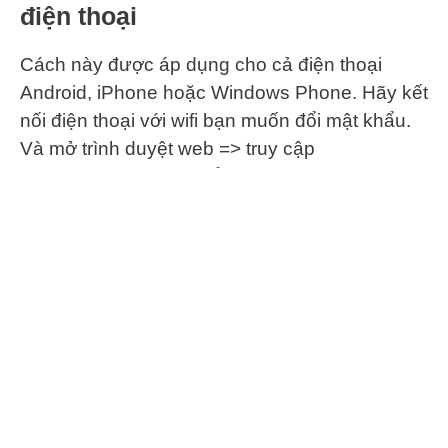
điện thoại
Cách này được áp dụng cho cả điện thoại
Android, iPhone hoặc Windows Phone. Hãy kết
nối điện thoại với wifi bạn muốn đổi mật khẩu.
Và mở trình duyệt web => truy cập
192.168.1.100:8080 để vào cấu hình. Các
bước và giao diện hiển thị như cách bạn đổi
mật khẩu trên máy tính mà phía trên chúng tôi
đã trình bày.
Ngoài cách này thì bạn có thể áp dụng cách sử
dụng ứng dụng Netgear genie cho Android hay
Netgear genie cho IOS để có thể đổi mật khẩu
wifi.
Bước 1:
Sau khi tải ứng dụng Netgear genie