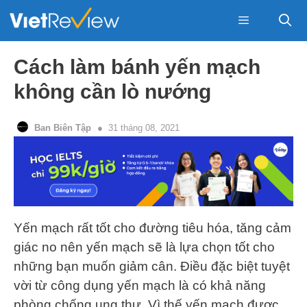
Skip
to
content
Menu
Cách làm bánh yến mạch
không cần lò nướng
Ban Biên Tập
31 tháng 08, 2021
Yến mạch rất tốt cho đường tiêu hóa, tăng cảm
giác no nên yến mạch sẽ là lựa chọn tốt cho
những bạn muốn giảm cân. Điều đặc biệt tuyệt
vời từ công dụng yến mạch là có khả năng
phòng chống ung thư. Vì thế yến mạch được