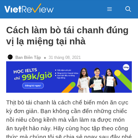
Skip
to
content
Menu
Cách làm bò tái chanh đúng
vị lạ miệng tại nhà
Ban Biên Tập
31 tháng 08, 2021
Thịt bò tái chanh là cách chế biến món ăn cực
kỳ đơn giản. Bạn không cần đến những chiếc
nồi niêu cồng kềnh mà vẫn làm ra được món
ăn tuyệt hảo này. Hãy cùng học tập theo công
thức mà chúng tôi sẽ chia sẻ ngay sau đây nhé