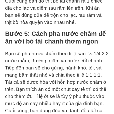
Cuối cùng bạn đổ thịt bò tái chanh ra 1 chiếc
đĩa cho lạc và điểm rau răm lên trên. Khi ăn
bạn sẽ dùng đũa để trộn cho lạc, rau răm và
thịt bò hòa quyện vào nhau nhé.
Bước 5: Cách pha nước chấm để
ăn với bò tái chanh thơm ngon
Bạn sẽ pha nước chấm theo tỉ lệ sau: ¼:1/4:2:2
nước mắm, đường, giấm và nước cốt chanh.
Tiếp đến bạn sẽ cho gừng, hành khô, tỏi, sả
mang băm thật nhỏ và chia theo tỉ lệ 1:1:1:1.
Tất cả sẽ được hòa với hỗn hợp nước chấm ở
trên. Bạn thích ăn có một chút cay tê thì có thể
cho thêm ớt. Tỉ lệ ớt sẽ là tùy ý phụ thuộc vào
mức độ ăn cay nhiều hay ít của gia đình bạn.
Cuối cùng, bạn dùng đũa và đánh đều tất cả