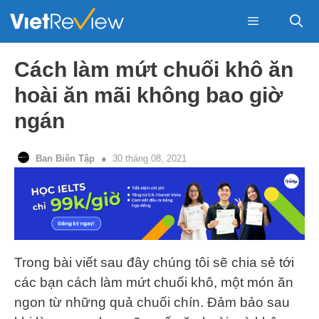
Skip
to
content
Menu
Cách làm mứt chuối khô ăn
hoài ăn mãi không bao giờ
ngán
Ban Biên Tập
30 tháng 08, 2021
Trong bài viết sau đây chúng tôi sẽ chia sẻ tới
các bạn cách làm mứt chuối khô, một món ăn
ngon từ những quả chuối chín. Đảm bảo sau