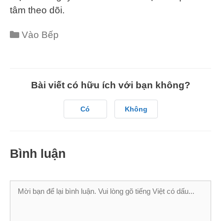
tâm theo dõi.
Categories
Vào Bếp
Bài viết có hữu ích với bạn không?
Có
Không
Bình luận
Bình
luận