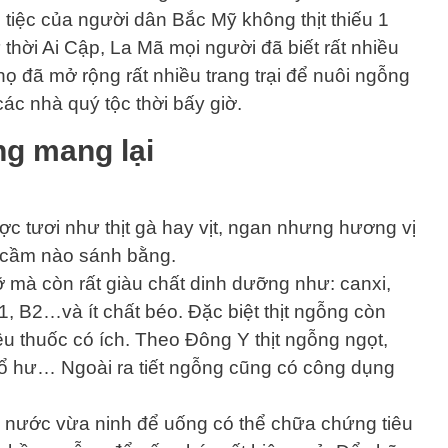
àn tiệc của người dân Bắc Mỹ không thịt thiếu 1
thời Ai Cập, La Mã mọi người đã biết rất nhiều
họ đã mở rộng rất nhiều trang trại để nuôi ngỗng
ác nhà quý tộc thời bấy giờ.
ng mang lại
c tươi như thịt gà hay vịt, ngan nhưng hương vị
ia cầm nào sánh bằng.
ỡ mà còn rất giàu chất dinh dưỡng như: canxi,
B1, B2…và ít chất béo. Đặc biệt thịt ngỗng còn
iều thuốc có ích. Theo Đông Y thịt ngỗng ngọt,
ổ hư… Ngoài ra tiết ngỗng cũng có công dụng
ấy nước vừa ninh để uống có thể chữa chứng tiêu