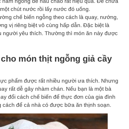
ớc hầm ngỗng để nấu cháo rất hiệu quả. Để chữa
 một chút nước rồi lấy nước đó uống.
ường chế biến ngỗng theo cách là quay, nướng,
 vị riêng biệt vô cùng hấp dẫn. Đặc biệt là
 người yêu thích. Thường thì món ăn này được
 cho món thịt ngỗng giả cầy
 thực phẩm được rất nhiều người ưa thích. Nhưng
uay rất dễ gây nhàm chán. Nếu bạn là một bà
thay đổi cách chế biến để thực đơn của gia đình
 cách để cả nhà có được bữa ăn thịnh soạn.