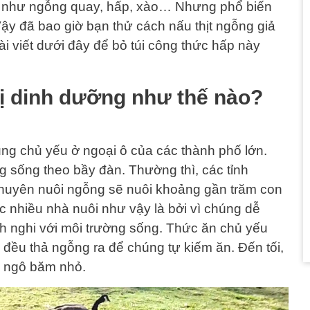
u như ngỗng quay, hấp, xào… Nhưng phổ biến
 Vậy đã bao giờ bạn thử cách nấu thịt ngỗng giả
i viết dưới đây để bỏ túi công thức hấp này
trị dinh dưỡng như thế nào?
ng chủ yếu ở ngoại ô của các thành phố lớn.
 sống theo bầy đàn. Thường thì, các tỉnh
chuyên nuôi ngỗng sẽ nuôi khoảng gần trăm con
 nhiều nhà nuôi như vậy là bởi vì chúng dễ
ích nghi với môi trường sống. Thức ăn chủ yếu
 đều thả ngỗng ra để chúng tự kiếm ăn. Đến tối,
, ngô băm nhỏ.