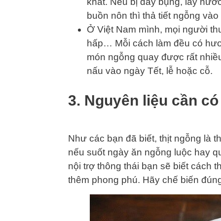
khát. Nếu bị đầy bụng, lấy nư
buồn nôn thì thả tiết ngỗng vào
Ở Việt Nam mình, mọi người th
hấp… Mỗi cách làm đều có hương
món ngỗng quay được rất nhiều
nấu vào ngày Tết, lễ hoặc cỗ.
3. Nguyên liệu cần có
Như các bạn đã biết, thịt ngỗng là
nếu suốt ngày ăn ngỗng luộc hay q
nội trợ thông thái bạn sẽ biết cách 
thêm phong phú. Hãy chế biến đúng