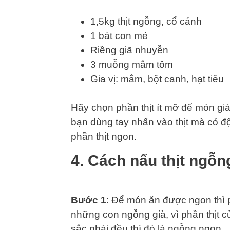
1,5kg thịt ngỗng, cổ cánh
1 bát con mẻ
Riềng giã nhuyễn
3 muỗng mắm tôm
Gia vị: mắm, bột canh, hạt tiêu
Hãy chọn phần thịt ít mỡ để món giả 
bạn dùng tay nhấn vào thịt mà có độ 
phần thịt ngon.
4. Cách nấu thịt ngỗ
Bước 1
: Để món ăn được ngon thì p
những con ngỗng già, vì phần thịt c
sắc phải đều thì đó là ngỗng ngon.