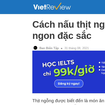
Skip
to
content
Cách nấu thịt n
ngon đặc sắc
Ban Biên Tập
31 tháng 08, 2021
Thịt ngỗng được biết đến là món ăn