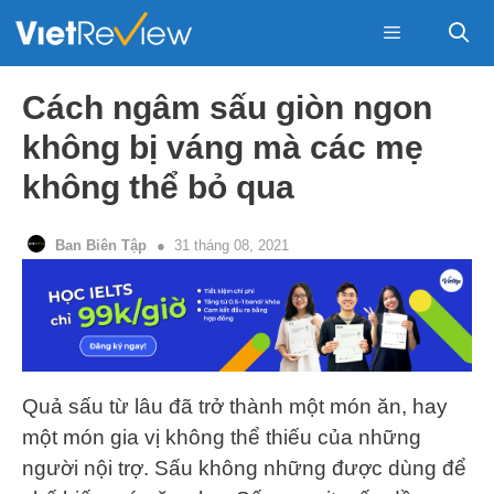
Skip
to
content
Menu
Cách ngâm sấu giòn ngon
không bị váng mà các mẹ
không thể bỏ qua
Ban Biên Tập
31 tháng 08, 2021
Quả sấu từ lâu đã trở thành một món ăn, hay
một món gia vị không thể thiếu của những
người nội trợ. Sấu không những được dùng để