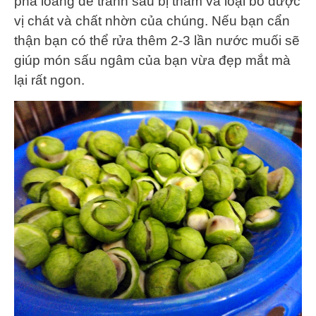
pha loãng để tránh sấu bị thâm và loại bỏ được
vị chát và chất nhờn của chúng. Nếu bạn cẩn
thận bạn có thể rửa thêm 2-3 lần nước muối sẽ
giúp món sấu ngâm của bạn vừa đẹp mắt mà
lại rất ngon.