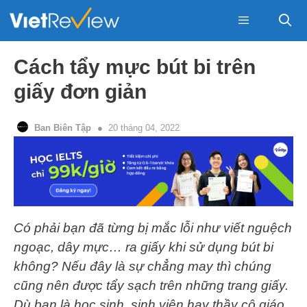
Skip
to
content
Menu
Cách tẩy mực bút bi trên
giấy đơn giản
Ban Biên Tập
20 tháng 04, 2022
Có phải bạn đã từng bị mắc lỗi như viết nguệch
ngoạc, dây mực… ra giấy khi sử dụng bút bi
không? Nếu đây là sự chẳng may thì chúng
cũng nên được tẩy sạch trên những trang giấy.
Dù bạn là học sinh, sinh viên hay thầy cô giáo