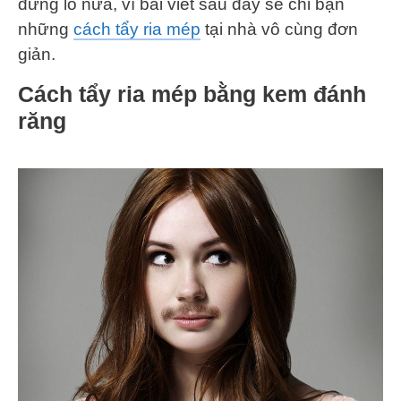
đừng lo nữa, vì bài viết sau đây sẽ chỉ bạn
những
cách tẩy ria mép
tại nhà vô cùng đơn
giản.
Cách tẩy ria mép bằng kem đánh
răng