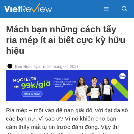
Skip
to
content
Menu
Mách bạn những cách tẩy
ria mép ít ai biết cực kỳ hữu
hiệu
Ban Biên Tập
30 tháng 08, 2021
Ria mép – một vấn đề nan giải đối với đại đa số
các bạn nữ. Vì sao ư? Vì nó khiến cho bạn
cảm thấy mất tự tin trước đám đông. Vậy thì