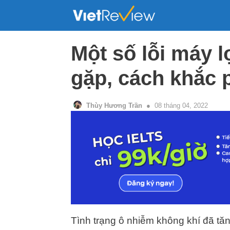
Skip
to
content
Một số lỗi máy 
gặp, cách khắc 
Thùy Hương Trần
08 tháng 04, 2022
Tình trạng ô nhiễm không khí đã tă