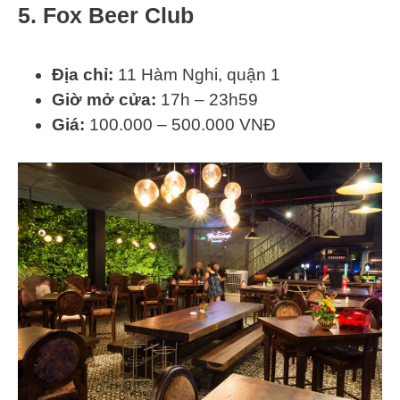
5. Fox Beer Club
Địa chỉ:
11 Hàm Nghi, quận 1
Giờ mở cửa:
17h – 23h59
Giá:
100.000 – 500.000 VNĐ