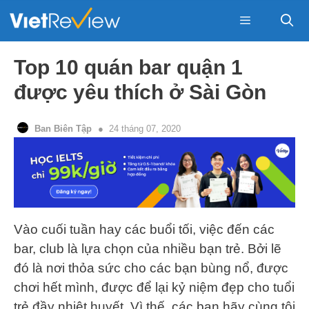
Skip
to
content
Menu
Top 10 quán bar quận 1
được yêu thích ở Sài Gòn
Ban Biên Tập
24 tháng 07, 2020
Vào cuối tuần hay các buổi tối, việc đến các
bar, club là lựa chọn của nhiều bạn trẻ. Bởi lẽ
đó là nơi thỏa sức cho các bạn bùng nổ, được
chơi hết mình, được để lại kỷ niệm đẹp cho tuổi
trẻ đầy nhiệt huyết. Vì thế, các bạn hãy cùng tôi