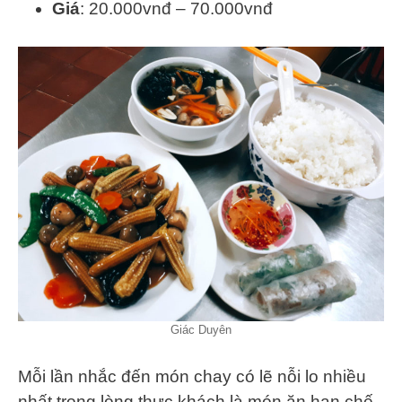
Giá
: 20.000vnđ – 70.000vnđ
Giác Duyên
Mỗi lần nhắc đến món chay có lẽ nỗi lo nhiều
nhất trong lòng thực khách là món ăn hạn chế,