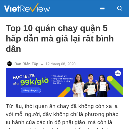
Skip
to
content
Menu
Top 10 quán chay quận 5
hấp dẫn mà giá lại rất bình
dân
Ban Biên Tập
12 tháng 08, 2020
Từ lâu, thói quen ăn chay đã không còn xa lạ
với mỗi người, đây không chỉ là phương pháp
tu hành của các tín đồ phật giáo, mà còn là