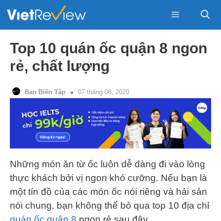
Skip
to
content
Menu
Top 10 quán ốc quận 8 ngon
rẻ, chất lượng
Ban Biên Tập
07 tháng 08, 2020
Những món ăn từ ốc luôn dễ dàng đi vào lòng
thực khách bởi vị ngon khó cưỡng. Nếu bạn là
một tín đồ của các món ốc nói riêng và hải sản
nói chung, bạn không thể bỏ qua top 10 địa chỉ
quán ốc quận 8
ngon rẻ sau đây.