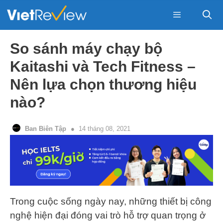
Skip
to
content
Menu
So sánh máy chạy bộ
Kaitashi và Tech Fitness –
Nên lựa chọn thương hiệu
nào?
Ban Biên Tập
14 tháng 08, 2021
Trong cuộc sống ngày nay, những thiết bị công
nghệ hiện đại đóng vai trò hỗ trợ quan trọng ở