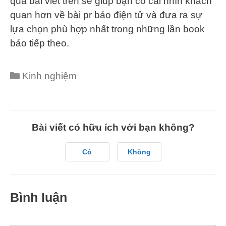
qua bài viết trên sẽ giúp bạn có cái nhìn khách
quan hơn về bài pr báo điện tử và đưa ra sự
lựa chọn phù hợp nhất trong những lần book
báo tiếp theo.
Categories
Kinh nghiệm
Bài viết có hữu ích với bạn không?
Có
Không
Bình luận