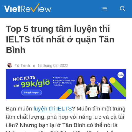
Skip
to
content
Menu
Top 5 trung tâm luyện thi
IELTS tốt nhất ở quận Tân
Bình
Tố Trinh
16 tháng 03, 2022
Bạn muốn
luyện thi IELTS
? Muốn tìm một trung
tâm chất lượng, phù hợp với năng lực và cả túi
tiền? Nhưng bạn lại ở Tân Bình có thể nói là