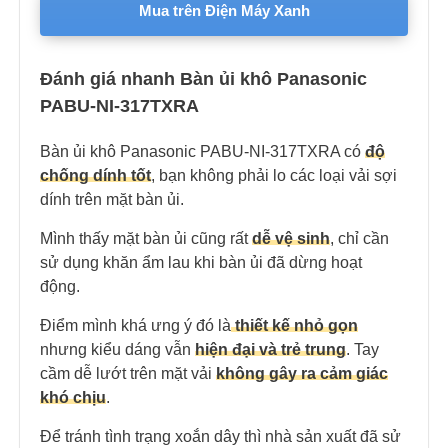
Mua trên Điện Máy Xanh
Đánh giá nhanh Bàn ủi khô Panasonic
PABU-NI-317TXRA
Bàn ủi khô Panasonic PABU-NI-317TXRA có
độ
chống dính tốt
, bạn không phải lo các loại vải sợi
dính trên mặt bàn ủi.
Mình thấy mặt bàn ủi cũng rất
dễ vệ sinh
, chỉ cần
sử dụng khăn ẩm lau khi bàn ủi đã dừng hoạt
động.
Điểm mình khá ưng ý đó là
thiết kế nhỏ gọn
nhưng kiểu dáng vẫn
hiện đại và trẻ trung
. Tay
cầm dễ lướt trên mặt vải
không gây ra cảm giác
khó chịu
.
Để tránh tình trạng xoắn dây thì nhà sản xuất đã sử