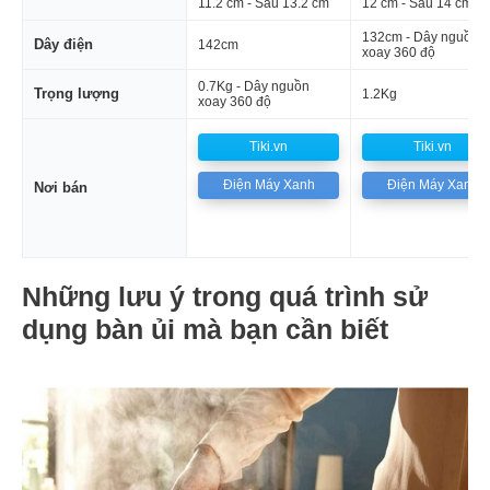
11.2 cm - Sâu 13.2 cm
12 cm - Sâu 14 cm
132cm - Dây nguồn
Dây điện
142cm
xoay 360 độ
0.7Kg - Dây nguồn
Trọng lượng
1.2Kg
xoay 360 độ
Tiki.vn
Tiki.vn
Điện Máy Xanh
Điện Máy Xanh
Nơi bán
Những lưu ý trong quá trình sử
dụng bàn ủi mà bạn cần biết