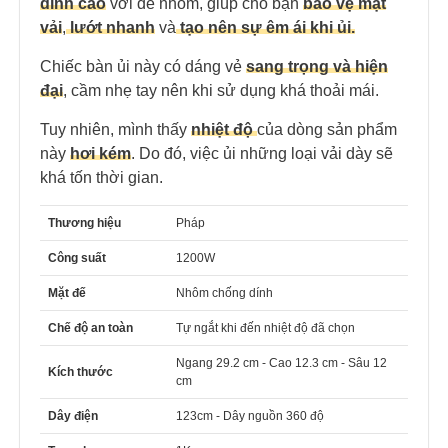
dính cao
với đế nhôm, giúp cho bạn
bảo vệ mặt
vải
,
lướt nhanh
và
tạo nên sự êm ái khi ủi.
Chiếc bàn ủi này có dáng vẻ
sang trọng và hiện
đại
, cầm nhẹ tay nên khi sử dụng khá thoải mái.
Tuy nhiên, mình thấy
nhiệt độ
của dòng sản phẩm
này
hơi kém
. Do đó, việc ủi những loại vải dày sẽ
khá tốn thời gian.
Thương hiệu
Pháp
Công suất
1200W
Mặt đế
Nhôm chống dính
Chế độ an toàn
Tự ngắt khi đến nhiệt độ đã chọn
Ngang 29.2 cm - Cao 12.3 cm - Sâu 12
Kích thước
cm
Dây điện
123cm - Dây nguồn 360 độ