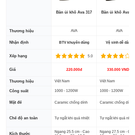
Bàn ủi khô Ava 317
Bàn ủi khô Ava 1
Thương hiệu
AVA
AVA
Nhận định
BTV khuyên dùng
Vệ sinh dễ dàng
Xếp hạng
5.0
4
Giá
220.000đ
330.000 VNDđ
Thương hiệu
Việt Nam
Việt Nam
Công suất
1000 - 1200W
1000 - 1200W
Mặt đế
Caramic chống dính
Caramic chống dính
Chế độ an toàn
Tự ngắt khi quá nhiệt
Tự ngắt khi quá nhiệt
Ngang 25.5 cm - Cao
Ngang 27.5 cm - Cao
Kích thước