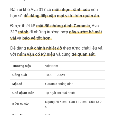
Bàn ủi khô Ava 317 có
mũi nhọn, rãnh cúc
nên
bạn sẽ
dễ dàng tiếp cận
mọi ví trí trên quần áo.
Được thiết kế
mặt đế chống dính Ceramic
, Ava
317
tránh
đi những trường hợp
gây xước bề mặt
vải
và
bảo vệ tốt hơn.
Dễ dàng
tuỳ chỉnh nhiệt độ
theo từng chất liệu vải
với
núm vặn có ký hiệu
và cũng
dễ quan sát.
Thương hiệu
Việt Nam
Công suất
1000 - 1200W
Mặt đế
Caramic chống dính
Chế độ an toàn
Tự ngắt khi quá nhiệt
Ngang 25.5 cm - Cao 11.2 cm - Sâu 13.2
Kích thước
cm