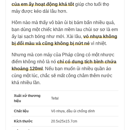
của em ấy hoạt động khá tốt
giúp cho tuổi thọ
máy được kéo dài lâu hơn.
Hôm nào mà thấy vỏ bàn ủi bị bám bẩn nhiều quá,
bạn dùng một chiếc khăn mềm lau chùi sơ sơ là em
ấy lại sạch bóng như mới. Xài lâu,
vỏ nhựa không
bị đổi màu và cũng không bị nứt nẻ
vì nhiệt.
Nhưng mà con máy của Pháp cũng có một nhược
điểm không nhỏ là nó
chỉ có dung tích bình chứa
khoảng 120ml
. Nếu bạn muốn ủi nhiều quần áo
cùng một lúc, chắc sẽ mất công châm thêm nước
khá nhiều lần.
Xuất xứ thương
Tefal
hiệu
Chất liệu
Vỏ nhựa, đầu ủi chống dính
Kích thước
20.5x25x15.7cm