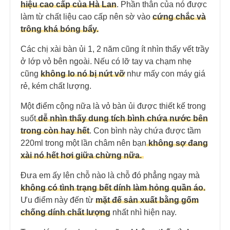
hiệu cao cấp của Hà Lan
. Phần thân của nó được
làm từ chất liệu cao cấp nên sờ vào
cứng chắc và
trông khá bóng bẩy.
Các chị xài bàn ủi 1, 2 năm cũng ít nhìn thấy vết trầy
ở lớp vỏ bên ngoài. Nếu có lỡ tay va chạm nhẹ
cũng
không lo nó bị nứt vỡ
như mấy con máy giá
rẻ, kém chất lượng.
Một điểm cộng nữa là vỏ bàn ủi được thiết kế trong
suốt
dễ nhìn thấy dung tích bình chứa nước bên
trong còn hay hết
. Con bình này chứa được tầm
220ml trong một lần châm nên bạn
không sợ đang
xài nó hết hơi giữa chừng nữa.
Đưa em ấy lên chỗ nào là chỗ đó phẳng ngay mà
không có tình trạng bết dính làm hỏng quần áo.
Ưu điểm này đến từ
mặt đế sản xuất bằng gốm
chống dính chất lượng
nhất nhì hiện nay.