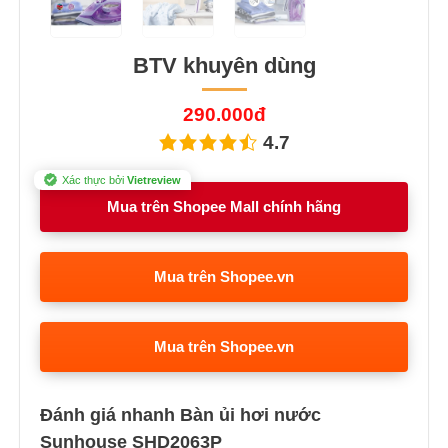
BTV khuyên dùng
290.000đ
4.7
Xác thực bởi
Vietreview
Mua trên Shopee Mall chính hãng
Mua trên Shopee.vn
Mua trên Shopee.vn
Đánh giá nhanh Bàn ủi hơi nước
Sunhouse SHD2063P