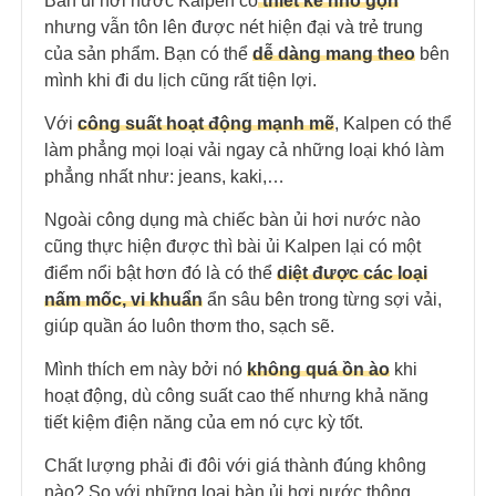
Bàn ủi hơi nước Kalpen có
thiết kế nhỏ gọn
nhưng vẫn tôn lên được nét hiện đại và trẻ trung
của sản phẩm. Bạn có thể
dễ dàng mang theo
bên
mình khi đi du lịch cũng rất tiện lợi.
Với
công suất hoạt động mạnh mẽ
, Kalpen có thể
làm phẳng mọi loại vải ngay cả những loại khó làm
phẳng nhất như: jeans, kaki,…
Ngoài công dụng mà chiếc bàn ủi hơi nước nào
cũng thực hiện được thì bài ủi Kalpen lại có một
điểm nổi bật hơn đó là có thể
diệt được các loại
nấm mốc, vi khuẩn
ẩn sâu bên trong từng sợi vải,
giúp quần áo luôn thơm tho, sạch sẽ.
Mình thích em này bởi nó
không quá ồn ào
khi
hoạt động, dù công suất cao thế nhưng khả năng
tiết kiệm điện năng của em nó cực kỳ tốt.
Chất lượng phải đi đôi với giá thành đúng không
nào? So với những loại bàn ủi hơi nước thông