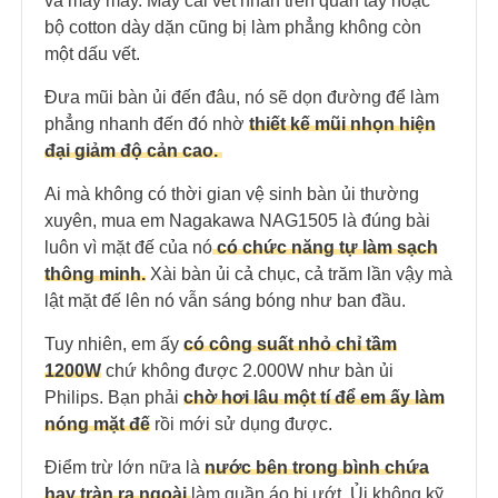
và mây mây. Mấy cái vết nhăn trên quần tây hoặc
bộ cotton dày dặn cũng bị làm phẳng không còn
một dấu vết.
Đưa mũi bàn ủi đến đâu, nó sẽ dọn đường để làm
phẳng nhanh đến đó nhờ
thiết kế mũi nhọn hiện
đại giảm độ cản cao.
Ai mà không có thời gian vệ sinh bàn ủi thường
xuyên, mua em Nagakawa NAG1505 là đúng bài
luôn vì mặt đế của nó
có chức năng tự làm sạch
thông minh.
Xài bàn ủi cả chục, cả trăm lần vậy mà
lật mặt đế lên nó vẫn sáng bóng như ban đầu.
Tuy nhiên, em ấy
có công suất nhỏ chỉ tầm
1200W
chứ không được 2.000W như bàn ủi
Philips. Bạn phải
chờ hơi lâu một tí để em ấy làm
nóng mặt đế
rồi mới sử dụng được.
Điểm trừ lớn nữa là
nước bên trong bình chứa
hay tràn ra ngoài
làm quần áo bị ướt. Ủi không kỹ