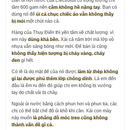
Bàn ủi hơi nước của Electrolux có trọng lượng chỉ
tầm 600 gam nên
cầm không hề nặng tay
. Bạn có
dùng nó để
ủi cả chục chiếc áo vẫn không thấy
bị mỏi
một chút nào cả.
Hàng của Thụy Điển thì yên tâm về chất lượng vì
em này
dùng khá bền.
Xài cả năm trời mà lớp vỏ
nhựa vẫn sáng bóng như mới. Đế bàn ủi cũng
không thấy hiện tượng bị cháy vàng, cháy
đen
gì hết.
Có lẽ là do mặt đế của nó được
làm từ thép không
gỉ lại được phủ thêm lớp chống dính
. Là em đến
đâu là êm ru đến đó giúp chị em không bị vướng
tay do chất vải bị chảy.
Ngoài ủi nước bằng cách phun hơi và phun tia, các
chị có thể bật chế độ ủi khô khi cần. Xài con máy
này muốn
là phẳng đồ móc treo cũng không
thành vấn đề gì cả.