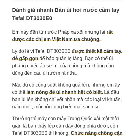
Đánh giá nhanh Bàn ủi hơi nước cầm tay
Tefal DT3030E0
Em này đến từ nước Pháp xa xôi nhưng lại
rất
được các chị em Việt Nam ưa chuộng.
Lý do là vì Tefal DT3030E0
được thiết kế cầm tay,
dễ gấp gọn
để bảo quản lẹ làng. Bạn có thể ủi
phẳng chiếc áo sơ mi của chồng mà không cần
dùng đến cầu ủi rườm rà nữa.
Mặc dù có công suất không quá lớn, nhưng em ấy
có thể
làm nóng đế ủi nhanh hết có biết.
Là đầu
bàn ủi lên không chỉ vết nhăn mà các loại vi khuẩn,
nấm mốc, mùi hôi cũng biến mất sạch sẽ.
Thường thì mấy con máy Trung Quốc xài một thời
gian là bạn thấy lớp cặn dày đóng phía dưới, còn
Tefal DT3030E0 thì không.
Chức năng chống cặn