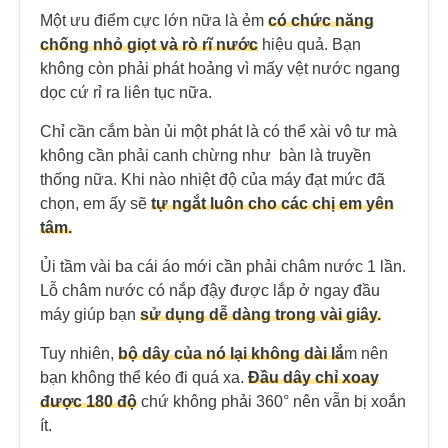
Một ưu điểm cực lớn nữa là ẻm
có chức năng
chống nhỏ giọt và rò rĩ nướ
c
hiệu quả. Bạn
không còn phải phát hoảng vì mấy vệt nước ngang
dọc cứ rỉ ra liên tục nữa.
Chỉ cần cắm bàn ủi một phát là có thể xài vô tư mà
không cần phải canh chừng như bàn là truyền
thống nữa. Khi nào nhiệt độ của máy đạt mức đã
chọn, em ấy sẽ
tự ngắt luôn cho các chị em yên
tâm.
Ủi tầm vài ba cái áo mới cần phải châm nước 1 lần.
Lỗ châm nước có nắp đậy được lắp ở ngay đầu
máy giúp bạn
sử dụng dễ dàng trong vài giây.
Tuy nhiên,
bộ dây của nó lại không dài lắ
m nên
bạn không thể kéo đi quá xa.
Đầu dây chỉ xoay
được 180 độ
chứ không phải 360° nên vẫn bị xoắn
ít.