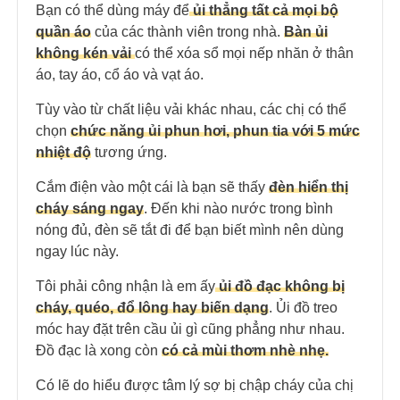
Bạn có thể dùng máy để
ủi thẳng tất cả mọi bộ
quần áo
của các thành viên trong nhà.
Bàn ủi
không kén vải
có thể xóa sổ mọi nếp nhăn ở thân
áo, tay áo, cổ áo và vạt áo.
Tùy vào từ chất liệu vải khác nhau, các chị có thể
chọn
chức năng ủi phun hơi, phun tia với 5 mức
nhiệt độ
tương ứng.
Cắm điện vào một cái là bạn sẽ thấy
đèn hiển thị
cháy sáng ngay
. Đến khi nào nước trong bình
nóng đủ, đèn sẽ tắt đi để bạn biết mình nên dùng
ngay lúc này.
Tôi phải công nhận là em ấy
ủi đồ đạc không bị
cháy, quéo, đổ lông hay biến dạng
. Ủi đồ treo
móc hay đặt trên cầu ủi gì cũng phẳng như nhau.
Đồ đạc là xong còn
có cả mùi thơm nhè nhẹ.
Có lẽ do hiểu được tâm lý sợ bị chập cháy của chị