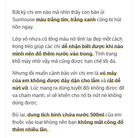
Bất kỳ chị em nào mà nhìn thấy con bàn ủi
Sunhouse
màu trắng tím, trắng xanh
cũng bị hút
hồn ngay.
Lớp vỏ nhựa có tông màu nữ tính lại đẹp một cách
trong trẻo giúp các chị
dễ nhận biết được khi nào
mình nên đổ thêm nước vào trong.
Tình trạng
khô máy nhờ vậy mà cũng được hạn chế tối đa.
Nhưng tôi muốn cảnh báo với chị em là
vỏ máy
của em không được dày dặn cho lắm
và
r
ất
dễ
nứt vỡ
. Lúc mang ra dùng tuyệt đối không được để
va chạm mạnh, vì sẽ khiến cho nó bị nứt nẻ không
dùng được.
Bù lại,
dung tích bình chứa nước 500ml
của em
thuộc vào loại khủng nên bạn
không mất công đổ
thêm nhiều lần.