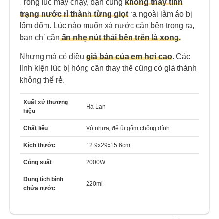
Trong lúc máy chạy, bạn cũng
không thấy tình
trạng nước rỉ thành từng giọt
ra ngoài làm áo bị
lốm đốm. Lúc nào muốn xả nước cặn bên trong ra,
bạn chỉ cần
ấn nhẹ nút thải bên trên là xong.
Nhưng mà có điều
giá bán của em hơi cao
. Các
linh kiện lúc bị hỏng cần thay thế cũng có giá thành
không thể rẻ.
Xuất xứ thương
Hà Lan
hiệu
Chất liệu
Vỏ nhựa, đế ủi gốm chống dính
Kích thước
12.9x29x15.6cm
Công suất
2000W
Dung tích bình
220ml
chứa nước