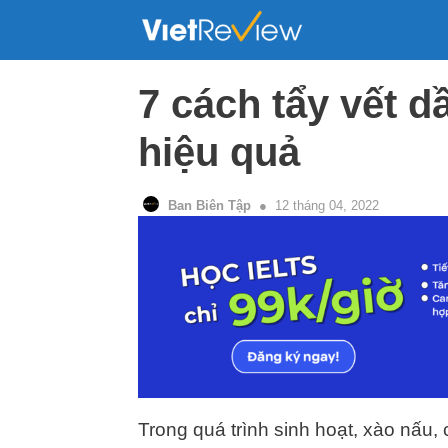
Skip
to
content
7 cách tẩy vết 
hiệu quả
Ban Biên Tập
12 tháng 04, 2022
Trong quá trình sinh hoạt, xào nấu, 