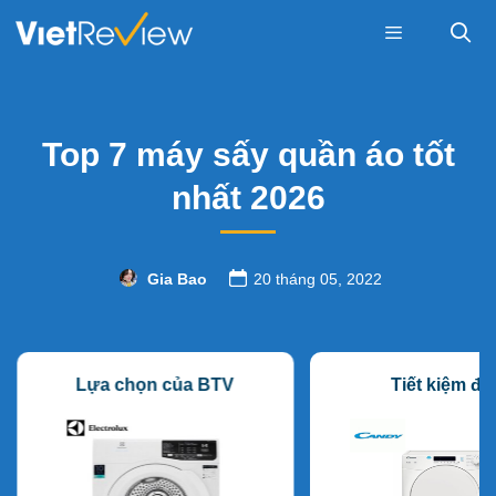
Skip
to
content
Menu
Top 7 máy sấy quần áo tốt
nhất 2026
Gia Bao
20 tháng 05, 2022
Lựa chọn của BTV
Tiết kiệm đi