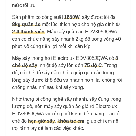
mức tối ưu.
Sản phẩm có công suất
1650W
, sấy được tối đa
8kg quần áo
một lúc, thích hợp cho hộ gia đình từ
2-4 thành viên
. Máy sấy quần áo EDV805JQWA
còn có chức năng sấy nhanh 2kg đồ trong vòng 40
phút, vô cùng tiện lợi mỗi khi cần kíp.
Máy sấy thông hơi Electrolux EDV805JQWA có
8
chế độ sấy
, nhiệt độ sấy lên đến
75 độ C
. Trong
đó, có chế độ sấy đảo chiều giúp quần áo trong
lồng sấy được khô đều và nhanh hơn, lại chống rối
chống nhàu nhĩ sau khi sấy xong.
Nhờ trang bị công nghệ sấy nhanh, sấy đúng trọng
lượng đồ, nên máy sấy quần áo giá rẻ Electrolux
EDV805JQWA vô cùng tiết kiệm điện năng. Lại có
chế độ
hẹn giờ sấy
,
khóa trẻ em
, giúp chị em nội
trợ rảnh tay để làm các việc khác.