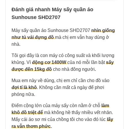
Đánh giá nhanh Máy sấy quần áo
Sunhouse SHD2707
Máy sấy quần áo Sunhouse SHD2707
nhìn giống
như tủ vải đựng đồ
mà chị em vẫn hay dùng ở
nhà.
Tôi gọi đây là con máy có công suất và khối lượng
khủng. Vì
động cơ 1400W
của nó mỗi lần bật
sấy
được đến 15kg đồ
cho nhà đông người
.
Mua em này về dùng, chị em chỉ cần cho đồ vào
đợi tí là khô
. Không cần mất cả ngày để phơi
phóng nữa.
Điểm cộng lớn của máy sấy còn nằm ở chỗ
làm
khô đồ triệt để
mà không hề thấy nhiều vết nhăn.
Mấy cái áo sơ mi của chồng tôi cho vào đó lúc
lấy
ra vẫn thơm phức
.