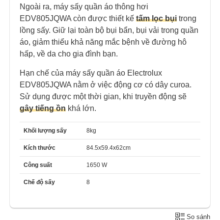
Ngoài ra, máy sấy quần áo thông hơi
EDV805JQWA còn được thiết kế
tấm lọc bụi
trong
lồng sấy. Giữ lại toàn bộ bụi bẩn, bụi vải trong quần
áo, giảm thiểu khả năng mắc bệnh về đường hô
hấp, về da cho gia đình bạn.
Hạn chế của máy sấy quần áo Electrolux
EDV805JQWA nằm ở việc động cơ có dây curoa.
Sử dụng được một thời gian, khi truyền động sẽ
gây tiếng ồn
khá lớn.
Khối lượng sấy
8kg
Kích thước
84.5x59.4x62cm
Công suất
1650 W
Chế độ sấy
8
So sánh