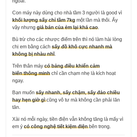
ngoài.
Con máy này dùng cho nhà tầm 3 người là good vì
khối lượng sấy chỉ tầm 7kg
một lần mà thôi. Ấy
vậy nhưng
giá bán của ẻm lại khá cao
.
Bù trừ cho các nhược điểm trên thì nó làm hài lòng
chị em bằng cách
sấy đồ khô cực nhanh mà
không bị nhàu nhĩ
.
Trên thân máy
có bảng điều khiển cảm
biến
thông minh
chỉ cần chạm nhẹ là kích hoạt
ngay.
Bạn muốn
sấy nhanh, sấy chậm, sấy đảo chiều
hay hẹn giờ gì
cũng vô tư mà không cần phải lăn
tăn.
Xài nó mỗi ngày, tiền điện vẫn không tăng là mấy vì
em ý
có công nghệ tiết kiệm điện
bên trong.