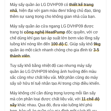
Máy sấy quần áo LG DVHP09 có
thiết kế trang
nhã
, hiện đại với gam màu đen/ trắng chủ đạo, tăng
thêm sự sang trọng cho không gian nhà của bạn.
Máy sấy quần áo cửa ngang LG DVHP09 được
trang bị
công nghệ HeatPump
độc quyền, với cơ
chế dùng khí gas tạo áp suất lớn bơm vào lồng sấy
luồng khí nóng lên đến
100 độ C
. Giúp sấy khô
9kg
quần áo một cách nhanh chóng cho gia đình từ
3-5
thành viên
.
Tuy sấy khô bằng nhiệt độ cao nhưng máy sấy
quần áo LG DVHP09 không ảnh hưởng đến màu
sắc cũng như chất liệu vải. Một phần cũng do máy
sấy sở hữu trí tuệ nhân tạo AI trong chip điều khiển.
Máy không chỉ cân đúng trọng lượng mỗi lần sấy
mà còn phân loại được chất liệu vải, với
11 chế độ
sấy
khác nhau. Qua đó, đưa vào luồng khí phù
hợp, bảo vệ áo quần của gia đình một cách tối ưu