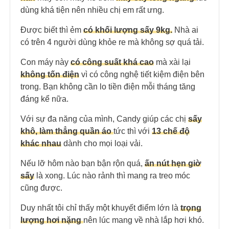
dùng khá tiện nên nhiều chị em rất ưng.
Được biết thì ẻm
có khối lượng sấy 9kg.
Nhà ai
có trên 4 người dùng khỏe re mà không sợ quá tải.
Con máy này
có công suất khá cao
mà xài lại
không tốn điện
vì có công nghệ tiết kiệm điện bên
trong. Bạn không cần lo tiền điện mỗi tháng tăng
đáng kể nữa.
Với sự đa năng của mình, Candy giúp các chị
sấy
khô, làm thẳng quần áo
tức thì với
13 chế độ
khác nhau
dành cho mọi loại vải.
Nếu lỡ hôm nào bạn bận rộn quá,
ấn nút hẹn giờ
sấy
là xong. Lúc nào rảnh thì mang ra treo móc
cũng được.
Duy nhất tôi chỉ thấy một khuyết điểm lớn là
trọng
lượng hơi nặng
nên lúc mang về nhà lắp hơi khó.