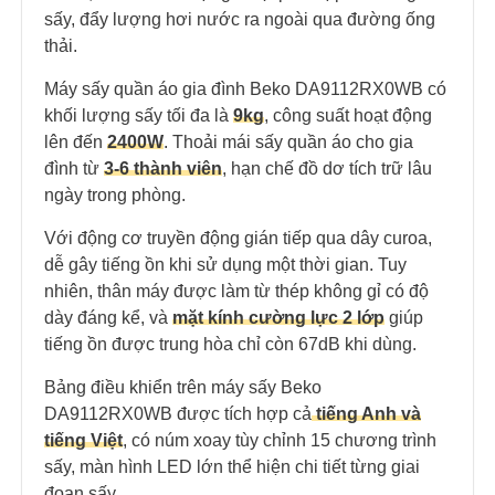
sấy, đẩy lượng hơi nước ra ngoài qua đường ống
thải.
Máy sấy quần áo gia đình Beko DA9112RX0WB có
khối lượng sấy tối đa là
9kg
, công suất hoạt động
lên đến
2400W
. Thoải mái sấy quần áo cho gia
đình từ
3-6 thành viên
, hạn chế đồ dơ tích trữ lâu
ngày trong phòng.
Với động cơ truyền động gián tiếp qua dây curoa,
dễ gây tiếng ồn khi sử dụng một thời gian. Tuy
nhiên, thân máy được làm từ thép không gỉ có độ
dày đáng kể, và
mặt kính cường lực 2 lớp
giúp
tiếng ồn được trung hòa chỉ còn 67dB khi dùng.
Bảng điều khiển trên máy sấy Beko
DA9112RX0WB được tích hợp cả
tiếng Anh và
tiếng Việt
, có núm xoay tùy chỉnh 15 chương trình
sấy, màn hình LED lớn thể hiện chi tiết từng giai
đoạn sấy.