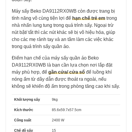
Máy sấy Beko DA9112RX0WB còn được trang bị
tính năng vô cùng tiện lợi để
hạn chế trẻ em
trong
nhà nhấn lung tung trong quá trình sấy. Ngoại trừ
nút bật/ tắt thì các nút khác sẽ bị vô hiệu hóa, giúp
cho các mẹ rảnh tay và an tâm làm các việc khác
trong quá trình sấy quần áo.
Điểm hạn chế của máy sấy quần áo Beko
DA9112RX0WB là bạn cần lựa chọn nơi lắp đặt
máy phù hợp, để
gần cửa/ cửa sổ
để luồng khí
nóng ẩm từ dây dẫn được thoát ra ngoài, nếu
không sẽ khiến độ ẩm trong phòng tăng cao khi sấy.
Khối lượng sấy
9kg
Kích thước
85.6x59.7x57.5cm
Công suất
2400 W
Chế độ sấy
15