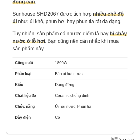
đóng cặn
.
Sunhouse SHD2067 được tích hợp
nhiều
chế độ
ủi
như: ủi khô, phun hơi hay phun tia rất đa dạng.
Tuy nhiên, sản phẩm có nhược điểm là hay
bị chảy
nước ở lỗ hơi
. Bạn cũng nên cân nhắc khi mua
sản phẩm này.
Công suất
1800W
Phân loại
Bàn ủi hơi nước
Kiểu
Dáng đứng
Chất liệu đế
Ceramic chống dính
Chức năng
Ủi hơi nước, Phun tia
Dây điện
Có
So sánh