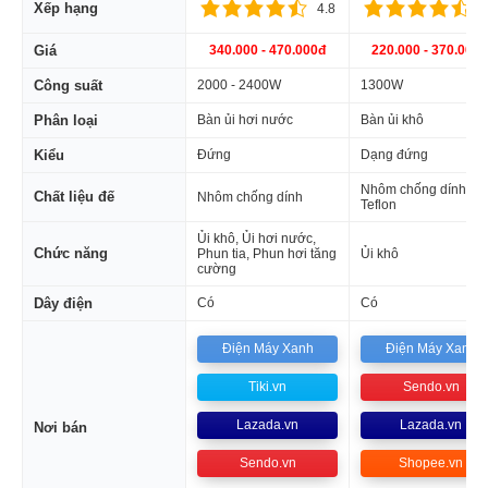
Xếp hạng
4.8
4
Giá
340.000 - 470.000đ
220.000 - 370.000 
Công suất
2000 - 2400W
1300W
Phân loại
Bàn ủi hơi nước
Bàn ủi khô
Kiểu
Đứng
Dạng đứng
Nhôm chống dính
Chất liệu đế
Nhôm chống dính
Teflon
Ủi khô, Ủi hơi nước,
Chức năng
Phun tia, Phun hơi tăng
Ủi khô
cường
Dây điện
Có
Có
Điện Máy Xanh
Điện Máy Xanh
Tiki.vn
Sendo.vn
Lazada.vn
Lazada.vn
Nơi bán
Sendo.vn
Shopee.vn