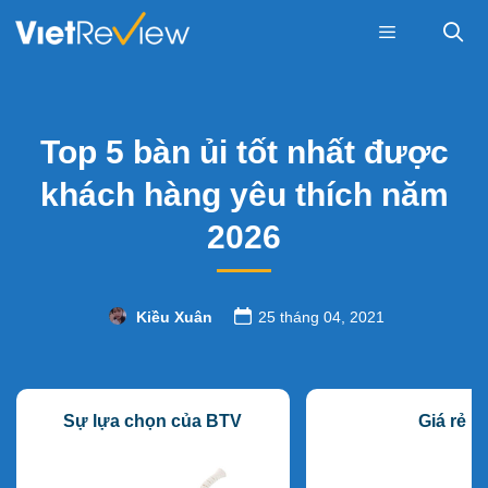
Skip
to
content
Menu
Top 5 bàn ủi tốt nhất được
khách hàng yêu thích năm
2026
Kiều Xuân
25 tháng 04, 2021
Sự lựa chọn của BTV
Giá rẻ