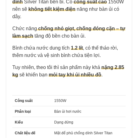
dính
Silver Titan bền bỉ. Có
công suất cao
1550W
nên sẽ
không tiết kiệm điện
năng như bàn ủi có
dây.
Chức năng
chống nhỏ giọt, chống đóng cặn – tự
làm sạch
tăng độ bền cho bàn ủi.
Bình chứa nước dung tích
1.2 lít
, có thể tháo rời,
thêm nước và vệ sinh bình chứa tiện lợi.
Tuy nhiên, theo tôi thì sản phẩm này khá
nặng
2
.85
kg
sẽ khiến bạn
mỏi tay khi ủi nhiều đồ
.
Công suất
1550W
Phân loại
Bàn ủi hơi nước
Kiểu
Dạng đứng
Chất liệu đế
Mặt đế phủ chống dính Silver Titan