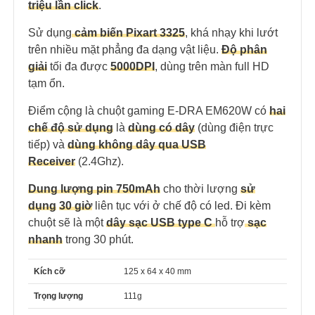
triệu lần click
.
Sử dụng
cảm biến Pixart 3325
, khá nhạy khi lướt
trên nhiều mặt phẳng đa dạng vật liệu.
Độ phân
giải
tối đa được
5000DPI
, dùng trên màn full HD
tạm ổn.
Điểm cộng là chuột gaming E-DRA EM620W có
hai
chế độ sử dụng
là
dùng có dây
(dùng điện trực
tiếp) và
dùng không dây qua USB
Receiver
(2.4Ghz).
Dung lượng pin 750mAh
cho thời lượng
sử
dụng
30 giờ
liên tục với ở chế độ có led. Đi kèm
chuột sẽ là một
dây sạc USB type C
hỗ trợ
sạc
nhanh
trong 30 phút.
Kích cỡ
125 x 64 x 40 mm
Trọng lượng
111g