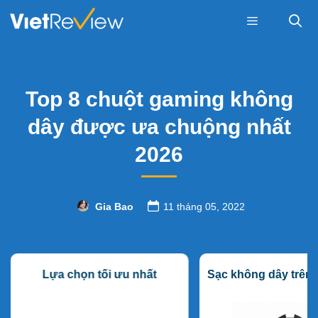
Skip
to
content
Menu
Top 8 chuột gaming không
dây được ưa chuộng nhất
2026
Gia Bao
11 tháng 05, 2022
Lựa chọn tối ưu nhất
Sạc không dây trên 