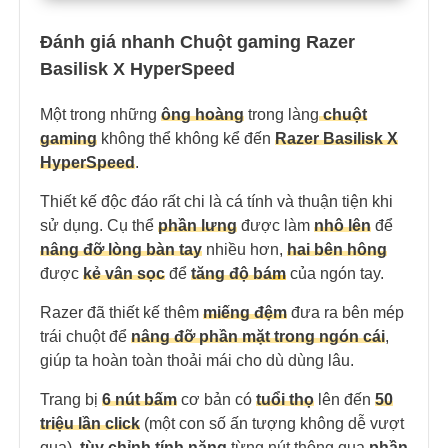
Đánh giá nhanh Chuột gaming Razer
Basilisk X HyperSpeed
Một trong những
ông hoàng
trong làng
chuột
gaming
không thể không kể đến
Razer Basilisk X
HyperSpeed
.
Thiết kế độc đáo rất chi là cá tính và thuận tiện khi
sử dụng. Cụ thể
phần lưng
được làm
nhô lên
để
nâng đỡ lòng bàn tay
nhiều hơn,
hai bên hông
được
kẻ vân sọc
để
tăng độ bá
m
của ngón tay.
Razer đã thiết kế thêm
miếng đệm
đưa ra bên mép
trái chuột để
nâng đỡ phần mặt trong ngón cái
,
giúp ta hoàn toàn thoải mái cho dù dùng lâu.
Trang bị
6 nút bấm
cơ bản có
tuổi thọ
lên đến
50
triệu lần click
(một con số ấn tượng không dễ vượt
qua),
tùy chỉnh tính năng
từng nút thông qua
phần