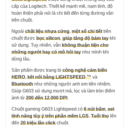
cấp của Logitech. Thiết kế mạnh mẽ, nam tính, độ
hoàn thiện phải nói là chi tiết đến từng đường vân
trên chuột.
Ngoài
chất liệu nhựa cứng
,
một số
ch
i tiết
trên
chuột được
bọc silicon
,
giúp tăng độ
bám
tay
khi
sử dụng. Tuy nhiên, vẫn
không thuận tiện cho
những người hay có mồ hôi tay
như mình khi
dùng lâu.
Sản phẩm được trang bị
công nghệ cảm biến
HERO
,
kết nối bằng
LIGHT
SPEED ™
và
Bluetooth
như những người anh em tiền nhiệm.
Giúp G603 sử dụng mượt mà, lọc và làm tròn điểm
ảnh từ
200 đến 12.000 DPI
.
Chuột gaming G603 Lightspeed có
6 nút bấm
,
set
tính năng
tùy ý trên
ph
ần mềm LGS
.
Tuổi thọ
lên
đến
20 triệu lần click
chuột.