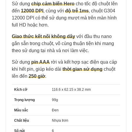
Sử dụng
chip cảm biến Hero
cho tốc độ chuột lên
đến
12000 DPI
, cùng với
độ trễ 1ms
, chuột G304
12000 DPI có thể sử dụng mượt mà trên màn hình
full HD hoặc hơn.
Giao thức kết nối
không dây
với đầu thu nano
gắn sẵn trong chuột, vô cùng thuận tiện khi mang
theo sử dụng tại nhà và nơi làm việc.
Sử dụng
pin AAA
rời và kết hợp sạc điện qua cáp
khi hết pin, giúp kéo dài
thời gian sử dụng
chuột
lên đến
250 giờ
.
Kích cỡ
116.6 x 62.15 x 38.2 mm
Trọng lượng
99g
Màu sắc
Đen
Chất liệu
Nhựa trơn
Số nút
6