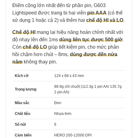
Điểm cộng lớn nhất đến từ phần pin, G603
Lightspeed được trang bị hai viên
pin AAA
(có thể
sử dụng 1 hoặc cả 2) và thêm hai
chế độ HI và LO
.
Chế độ HI
mang lại hiệu năng hoàn chỉnh nhất với
độ nhạy lên đến 1ms
dùng liên tục được 500 giờ
.
Còn
chế độ LO
giúp tiết kiệm pin, cho mức phản
hồi chậm hơn chút – 8ms,
dùng được đến nửa
nă
m
không thay pin.
Kích cỡ
124 x 68 x 43 mm
88.9g chỉ chuột (112.3g 1 pin AA/ 135.7g
Trọng lượng
2 pin AA)
Màu sắc
Đen
Chất liệu
Nhựa trơn
Số nút
6
Cảm biến
HERO 200-12000 DPI