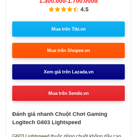
1.300.000-1.700.000đ
4.5
Mua trên Tiki.vn
Mua trên Shopee.vn
Xem giá trên Lazada.vn
Mua trên Sendo.vn
Đánh giá nhanh Chuột Chơi Gaming
Logitech G603 Lightspeed
G603 Lightspeed
thuộc dòng chuột không dây cao