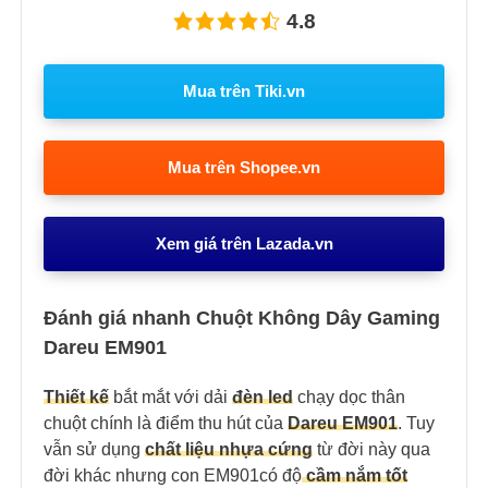
4.8
Mua trên Tiki.vn
Mua trên Shopee.vn
Xem giá trên Lazada.vn
Đánh giá nhanh Chuột Không Dây Gaming
Dareu EM901
Thiết kế
bắt mắt với dải
đèn led
chạy dọc thân
chuột chính là điểm thu hút của
Dareu EM901
. Tuy
vẫn sử dụng
chất liệu nhựa cứng
từ đời này qua
đời khác nhưng con EM901có độ
cầm nắm tốt