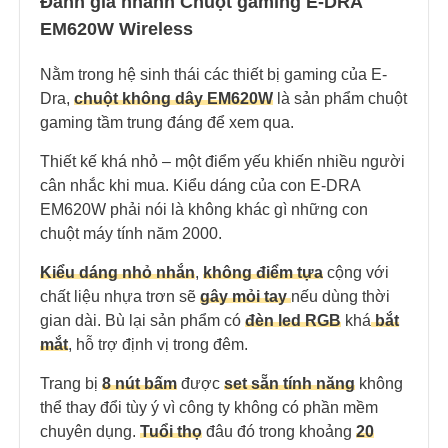
Đánh giá nhanh Chuột gaming E-DRA
EM620W Wireless
Nằm trong hệ sinh thái các thiết bị gaming của E-
Dra,
chuột không dây EM620W
là sản phẩm chuột
gaming tầm trung đáng để xem qua.
Thiết kế khá nhỏ – một điểm yếu khiến nhiều người
cân nhắc khi mua. Kiểu dáng của con E-DRA
EM620W phải nói là không khác gì những con
chuột máy tính năm 2000.
Kiểu dáng nhỏ nhắn
,
không điểm tựa
cộng với
chất liệu nhựa trơn sẽ
gây mỏi tay
nếu dùng thời
gian dài. Bù lại sản phẩm có
đèn led RGB
khá
bắt
mắt
, hỗ trợ định vị trong đêm.
Trang bị
8 nút bấm
được
set sẵn tính năng
không
thể thay đổi tùy ý vì công ty không có phần mềm
chuyên dụng.
Tuổi thọ
đâu đó trong khoảng
20