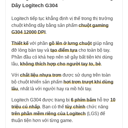
Dây Logitech G304
Logitech tiếp tục khẳng định vị thế trong thị trường
chuột không dây bằng sản phẩm
chuột gaming
G304 12000 DPI
.
Thiết kế
với phần
gồ lên ở lưng chuột
giúp nâng
đỡ lòng bàn tay và
tạo điểm tựa
cho toàn bộ tay.
Phần đầu có khá hẹp nên sẽ gây bất tiện khi dùng
lâu,
không thích hợp cho người tay to, bè
.
Với
chất liệu nhựa trơn
được sử dụng trên toàn
bộ chuột khiến sản phẩm
hơi trơn trượt khi dùng
lâu
, nhất là với người hay ra mồ hôi tay.
Logitech G304 được trang bị
6 phím bấm
hỗ trợ
10
triệu cú nhấp
. Bạn có thể
tùy chỉnh
chức năng
trên
ph
ần mềm riêng của Logitech
(LGS) để
thuận tiện hơn với từng game.