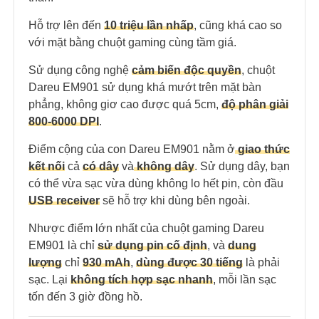
Hỗ trợ lên đến
10 triệu lần nhấp
, cũng khá cao so
với mặt bằng chuột gaming cùng tầm giá.
Sử dụng công nghệ
cảm biến độc quyền
, chuột
Dareu EM901 sử dụng khá mướt trên mặt bàn
phẳng, không giơ cao được quá 5cm,
độ phân giải
800-6000 DPI
.
Điểm cộng của con Dareu EM901 nằm ở
giao thức
kết nối
cả
có dây
và
không dây
. Sử dụng dây, bạn
có thể vừa sạc vừa dùng không lo hết pin, còn đầu
USB receiver
sẽ hỗ trợ khi dùng bên ngoài.
Nhược điểm lớn nhất của chuột gaming Dareu
EM901 là chỉ
sử dụng pin cố định
, và
dung
lượng
chỉ
930 mAh
,
dùng được 30 tiếng
là phải
sạc. Lại
không tích hợp sạc nhanh
, mỗi lần sạc
tốn đến 3 giờ đồng hồ.