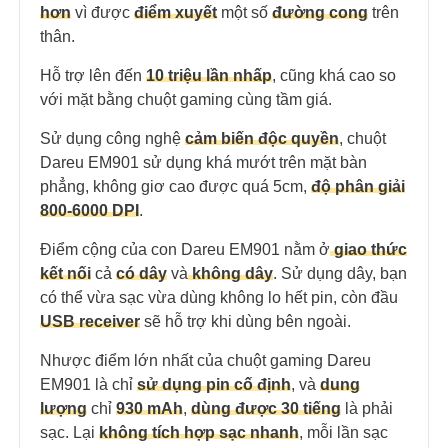
hơn
vì được
điểm xuyết
một số
đường cong
trên
thân.
Hỗ trợ lên đến
10 triệu lần nhấp
, cũng khá cao so
với mặt bằng chuột gaming cùng tầm giá.
Sử dụng công nghệ
cảm biến độc quyền
, chuột
Dareu EM901 sử dụng khá mướt trên mặt bàn
phẳng, không giơ cao được quá 5cm,
độ phân giải
800-6000 DPI
.
Điểm cộng của con Dareu EM901 nằm ở
giao thức
kết nối
cả
có dây
và
không dây
. Sử dụng dây, bạn
có thể vừa sạc vừa dùng không lo hết pin, còn đầu
USB receiver
sẽ hỗ trợ khi dùng bên ngoài.
Nhược điểm lớn nhất của chuột gaming Dareu
EM901 là chỉ
sử dụng pin cố định
, và
dung
lượng
chỉ
930 mAh
,
dùng được 30 tiếng
là phải
sạc. Lại
không tích hợp sạc nhanh
, mỗi lần sạc