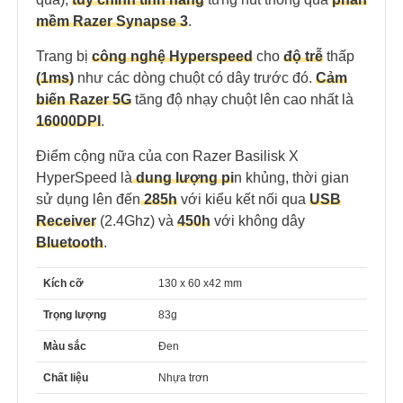
mềm Razer Synapse 3
.
Trang bị
công nghệ Hyperspeed
cho
độ trễ
thấp
(1ms)
như các dòng chuột có dây trước đó.
Cảm
biến Razer 5G
tăng độ nhạy chuột lên cao nhất là
16000DPI
.
Điểm cộng nữa của con Razer Basilisk X
HyperSpeed là
dung lượng pi
n khủng, thời gian
sử dụng lên đến
285h
với kiểu kết nối qua
USB
Receiver
(2.4Ghz) và
450h
với không dây
Bluetooth
.
Kích cỡ
130 x 60 x42 mm
Trọng lượng
83g
Màu sắc
Đen
Chất liệu
Nhựa trơn