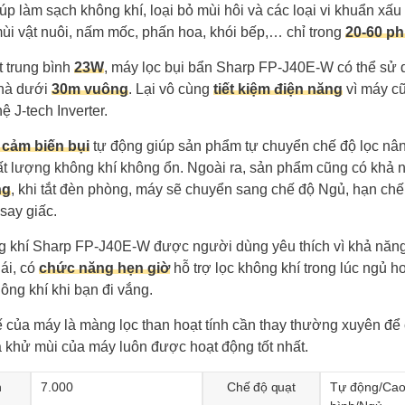
úp làm sạch không khí, loại bỏ mùi hôi và các loại vi khuẩn xấu 
mùi vật nuôi, nấm mốc, phấn hoa, khói bếp,… chỉ trong
20-60 ph
t trung bình
23W
, máy lọc bụi bẩn Sharp FP-J40E-W có thể sử d
nhà dưới
30m vuông
. Lại vô cùng
tiết kiệm điện năng
vì máy cũ
 J-tech Inverter.
cảm biến bụi
tự động giúp sản phẩm tự chuyển chế độ lọc nân
ất lượng không khí không ổn. Ngoài ra, sản phẩm cũng có khả
ng
, khi tắt đèn phòng, máy sẽ chuyển sang chế độ Ngủ, hạn chế
 say giấc.
g khí Sharp FP-J40E-W được người dùng yêu thích vì khả năng
 ái, có
chức năng hẹn giờ
hỗ trợ lọc không khí trong lúc ngủ h
hông khí khi bạn đi vắng.
 của máy là màng lọc than hoạt tính cần thay thường xuyên để
à khử mùi của máy luôn được hoạt động tốt nhất.
n
7.000
Chế độ quạt
Tự động/Cao