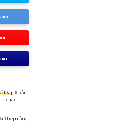
Xanh
Kim
a.vn
hỉ 6kg
, thuận
gian bạn
 kết hợp cùng