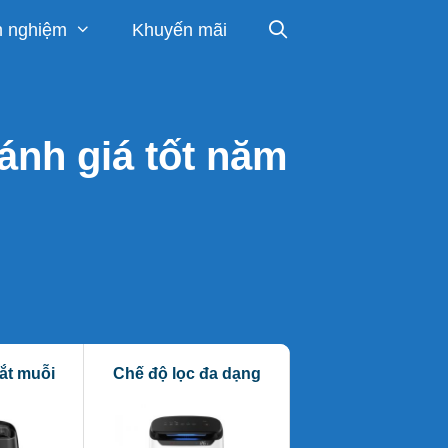
h nghiệm
Khuyến mãi
ánh giá tốt năm
ắt muỗi
Chế độ lọc đa dạng