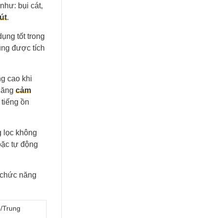
như: bụi cát,
út
.
ụng tốt trong
ng được tích
g cao khi
 năng
cảm
 tiếng ồn
 lọc không
oặc tự động
 chức năng
/Trung