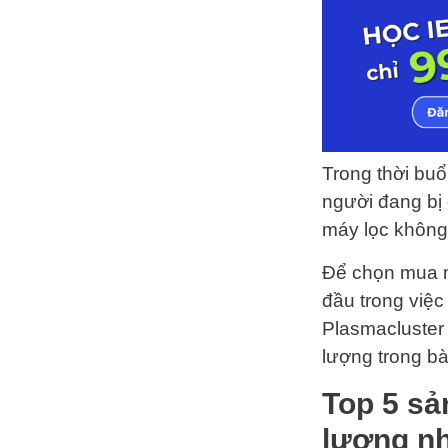
Trong thời bu
người đang bị 
máy lọc không 
Để chọn mua m
đầu trong việ
Plasmacluster
lượng trong bà
Top 5 sả
lượng n