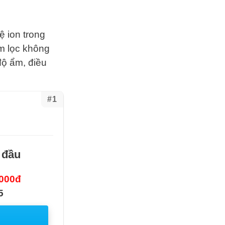
 ion trong
m lọc không
độ ẩm, điều
#1
 đầu
.000đ
5