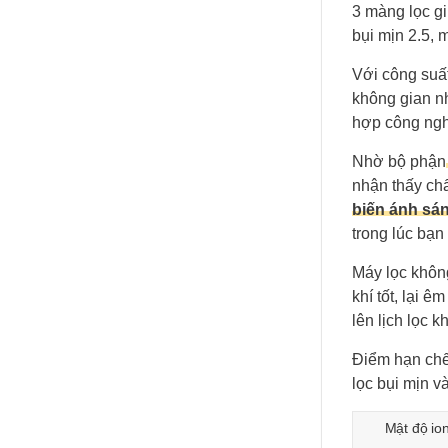
3 màng lọc gi
bụi mịn 2.5, 
Với công suấ
không gian 
hợp công nghệ
Nhờ bộ phận
nhận thấy ch
biến ánh sá
trong lúc bạn
Máy lọc khôn
khí tốt, lại êm
lên lịch lọc k
Điểm hạn chế
lọc bụi mịn v
Mật độ io