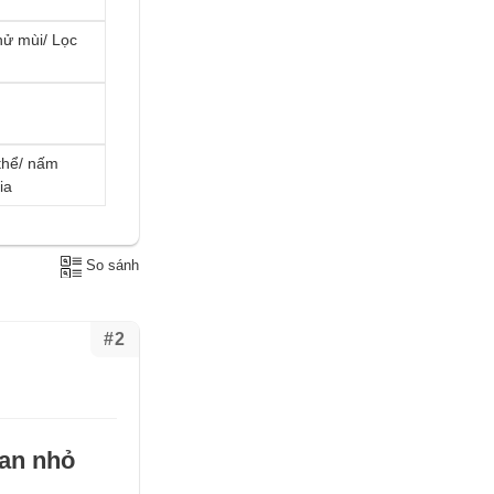
hử mùi/ Lọc
 thể/ nấm
ia
So sánh
#2
an nhỏ