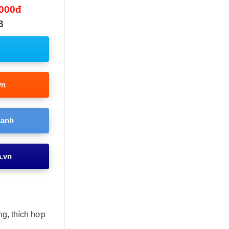
.000đ
8
vn
Xanh
a.vn
ung, thích hợp