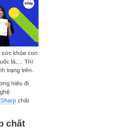
, sức khỏe con
huốc lá,… Thì
h trạng trên.
ơng hiệu đi
nghệ
 Sharp
chất
p chất