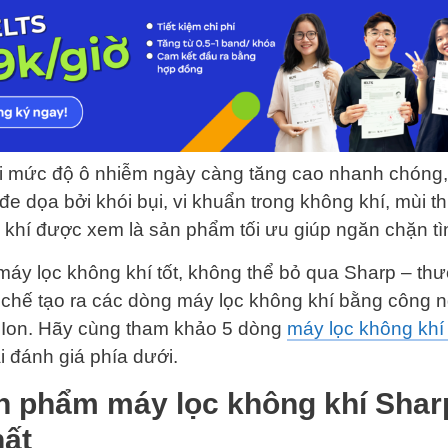
ổi mức độ ô nhiễm ngày càng tăng cao nhanh chóng
đe dọa bởi khói bụi, vi khuẩn trong không khí, mùi t
khí được xem là sản phẩm tối ưu giúp ngăn chặn tìn
áy lọc không khí tốt, không thể bỏ qua Sharp – thư
c chế tạo ra các dòng máy lọc không khí bằng công 
 Ion. Hãy cùng tham khảo 5 dòng
máy lọc không khí
i đánh giá phía dưới.
n phẩm máy lọc không khí Shar
hất