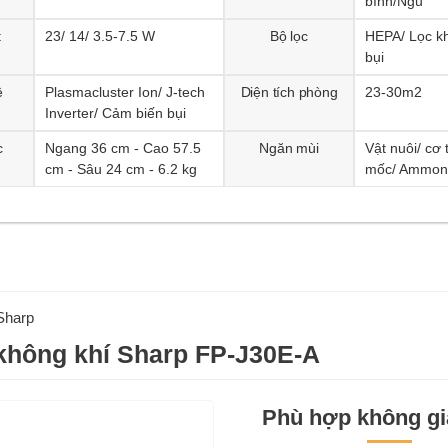
bình/Ngủ
t
23/ 14/ 3.5-7.5 W
Bộ lọc
HEPA/ Lọc k
bụi
ệ
Plasmacluster Ion/ J-tech
Diện tích phòng
23-30m2
Inverter/ Cảm biến bụi
c
Ngang 36 cm - Cao 57.5
Ngăn mùi
Vật nuôi/ cơ
cm - Sâu 24 cm - 6.2 kg
mốc/ Ammon
Sharp
không khí Sharp FP-J30E-A
Phù hợp không gi