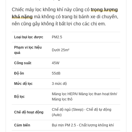
Chiếc máy lọc không khí này cũng có
trọng lượng
khá nặng
mà không có trang bị bánh xe di chuyển,
nên cũng gây không ít bất lợi cho các chị em.
Loại bụi lọc được
PM2.5
Phạm vi lọc hiệu
Dưới 25m²
quả
Công suất
45W
Độ ồn
55dB
Mức độ lọc
3 mức độ
Màng lọc HEPA/ Màng lọc than hoạt tính/
Bộ lọc
Màng lọc thô
Chế độ ngủ (Sleep) - Chế độ tự động
Chế độ hoạt động
(Auto)
Cảm biến
Bụi mịn PM 2.5 - Chất lượng không khí