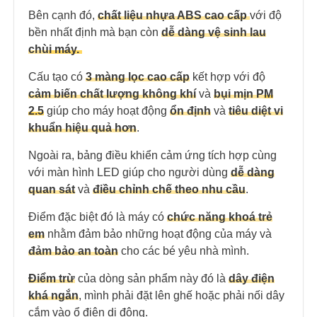
Bên cạnh đó,
chất liệu nhựa ABS cao cấp
với độ
bền nhất định mà bạn còn
dễ dàng vệ sinh lau
chù
i máy
.
Cấu tạo có
3 màng lọc cao cấp
kết hợp với độ
cảm biến chất lượng không khí
và
bụi mịn P
M
2.5
giúp cho máy hoạt động
ổn định
và
tiêu diệt vi
khuẩn hiệu quả hơn
.
Ngoài ra, bảng điều khiển cảm ứng tích hợp cùng
với màn hình LED giúp cho người dùng
dễ dàng
quan sát
và
điều chỉnh chế theo nhu cầu
.
Điểm đặc biệt đó là máy có
chức năng khoá trẻ
em
nhằm đảm bảo những hoạt động của máy và
đảm bảo an toàn
cho các bé yêu nhà mình.
Điểm trừ
của dòng sản phẩm này đó là
dây điện
khá ngắn
, mình phải đặt lên ghế hoặc phải nối dây
cắm vào ổ điện di động.