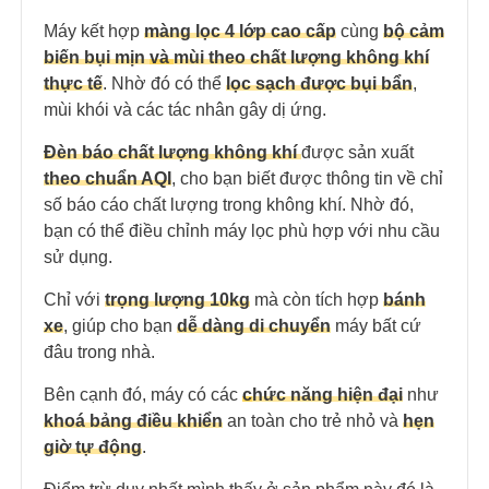
Máy kết hợp
màng lọc 4 lớp cao cấp
cùng
bộ cảm
biến bụi mịn
và
mùi theo chất lượng không khí
thực tế
.
Nhờ đó có thể
lọc sạch được bụi bẩn
,
mùi khói và các tác nhân gây dị ứng.
Đèn báo chất lượng không khí
được sản xuất
theo chuẩn AQI
, cho bạn biết được thông tin về chỉ
số báo cáo chất lượng trong không khí.
Nhờ đó,
bạn có thể điều chỉnh máy lọc phù hợp với nhu cầu
sử dụng.
Chỉ với
trọng lượng 10kg
mà còn tích hợp
bánh
xe
, giúp cho bạn
dễ dàng di chuyển
máy bất cứ
đâu trong nhà.
Bên cạnh đó, máy có các
c
hức năng hiện đại
như
khoá bảng điều khiển
an toàn cho trẻ nhỏ và
hẹn
giờ tự động
.