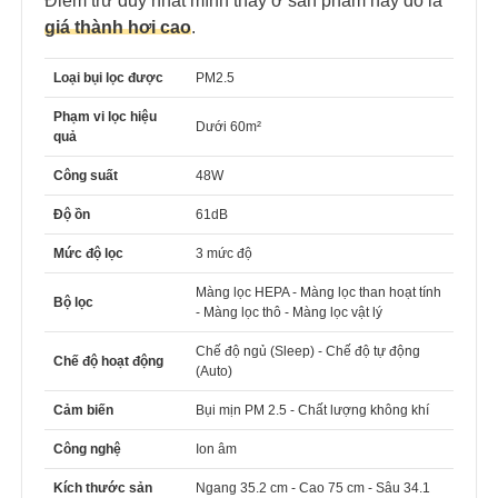
Điểm trừ duy nhất mình thấy ở sản phẩm này đó là
giá thành hơi cao
.
Loại bụi lọc được
PM2.5
Phạm vi lọc hiệu
Dưới 60m²
quả
Công suất
48W
Độ ồn
61dB
Mức độ lọc
3 mức độ
Màng lọc HEPA - Màng lọc than hoạt tính
Bộ lọc
- Màng lọc thô - Màng lọc vật lý
Chế độ ngủ (Sleep) - Chế độ tự động
Chế độ hoạt động
(Auto)
Cảm biến
Bụi mịn PM 2.5 - Chất lượng không khí
Công nghệ
Ion âm
Kích thước sản
Ngang 35.2 cm - Cao 75 cm - Sâu 34.1