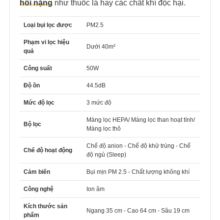
hôi nặng
như thuốc lá hay các chất khí độc hại.
Loại bụi lọc được
PM2.5
Phạm vi lọc hiệu
Dưới 40m²
quả
Công suất
50W
Độ ồn
44.5dB
Mức độ lọc
3 mức độ
Màng lọc HEPA/ Màng lọc than hoạt tính/
Bộ lọc
Màng lọc thô
Chế độ anion - Chế độ khử trùng - Chế
Chế độ hoạt động
độ ngủ (Sleep)
Cảm biến
Bụi mịn PM 2.5 - Chất lượng không khí
Công nghệ
Ion âm
Kích thước sản
Ngang 35 cm - Cao 64 cm - Sâu 19 cm
phẩm