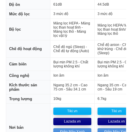
Độ ồn
61dB
44.5dB
Mức độ lọc
3 mức độ
3 mức độ
Màng lọc HEPA - Màng
Màng lọc HEPA/ Màn
lọc than hoạt tính -
Bộ lọc
lọc than hoạt tính/
Màng lọc thô - Màng
Màng lọc thô
lọc vật lý
Chế độ anion - Chế 
Chế độ ngủ (Sleep) -
Chế độ hoạt động
khử trùng - Chế độ n
Chế độ tự động (Auto)
(Sleep)
Bụi mịn PM 2.5 - Chất
Bụi mịn PM 2.5 - Chấ
Cảm biến
lượng không khí
lượng không khí
Công nghệ
Ion âm
Ion âm
Kích thước sản
Ngang 35.2 cm - Cao
Ngang 35 cm - Cao 6
phẩm
75 cm - Sâu 34.1 cm
cm - Sâu 19 cm
Trọng lượng
10kg
6.7kg
Tiki.vn
Tiki.vn
Lazada.vn
Lazada.vn
Nơi bán
Điện Máy Xanh
Điện Máy Xanh