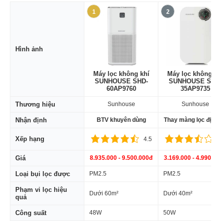
1
2
Hình ảnh
Máy lọc không khí
Máy lọc không kh
SUNHOUSE SHD-
SUNHOUSE SHD
60AP9760
35AP9735
Thương hiệu
Sunhouse
Sunhouse
Nhận định
BTV khuyên dùng
Thay màng lọc định 
Xếp hạng
4.5
3
Giá
8.935.000 - 9.500.000đ
3.169.000 - 4.990.00
Loại bụi lọc được
PM2.5
PM2.5
Phạm vi lọc hiệu
Dưới 60m²
Dưới 40m²
quả
Công suất
48W
50W