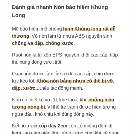
Đánh giá nhanh Nón bảo hiểm Khủng
Long
Mũ bảo hiểm mô phỏng
hình Khủng long rất dễ
thương
.
Vỏ nón làm từ nhựa ABS nguyên sinh
chống va đập, chống xước
.
Ruột nón là từ xốp EPS nguyên khối cao cấp, hấp
thụ xung động vượt trội.
Quai nón được làm từ sợi dù cao cấp, chịu được
lực kéo tốt.
Khóa nón bằng nhựa có thể bị
vỡ,
dập, xước
,…
nếu tác động mạnh.
Nón có thiết kế với 11 khe thoát khí,
chống hiện
tượng nóng bí
. Vì thế trẻ tránh được hiện tượng
ngứa đầu, khó chịu khi dùng dòng này.
Kết hợp với
xốp dày 2cm
còn có miếng đệm đi
kèm, tạo cảm giác êm, tránh cứng cộm khi trẻ dùng.