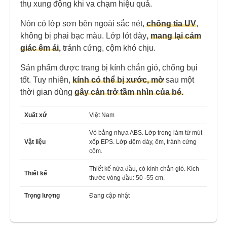
thụ xung động khi va chạm hiệu quả.
Nón có lớp sơn bên ngoài sắc nét,
chống tia UV
,
không bị phai bạc màu.
Lớp lót dày
,
mang lại cảm
giác êm ái
,
tránh cứng, cộm khó chịu.
Sản phẩm được trang bị kính chắn gió, chống bụi
tốt. Tuy nhiên,
kính có thể bị
xước, mờ
sau một
thời gian dùng
gây cản trở tầm nhìn của bé.
Xuất xứ
Việt Nam
Vỏ bằng nhựa ABS. Lớp trong làm từ mút
Vật liệu
xốp EPS. Lớp đệm dày, êm, tránh cứng
cộm.
Thiết kế nửa đầu, có kính chắn gió. Kích
Thiết kế
thước vòng đầu: 50 -55 cm.
Trọng lượng
Đang cập nhật