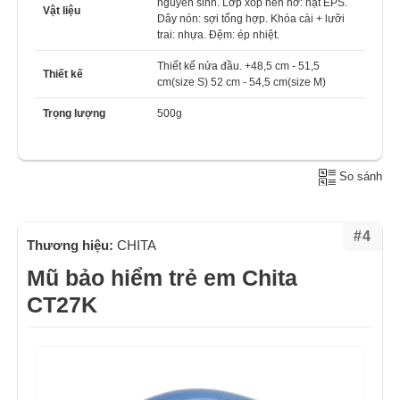
nguyên sinh. Lớp xốp nén nở: hạt EPS.
Vật liệu
Dây nón: sợi tổng hợp. Khóa cài + lưỡi
trai: nhựa. Đệm: ép nhiệt.
Thiết kế nửa đầu. +48,5 cm - 51,5
Thiết kế
cm(size S) 52 cm - 54,5 cm(size M)
Trọng lượng
500g
So sánh
#4
Thương hiệu:
CHITA
Mũ bảo hiểm trẻ em Chita
CT27K