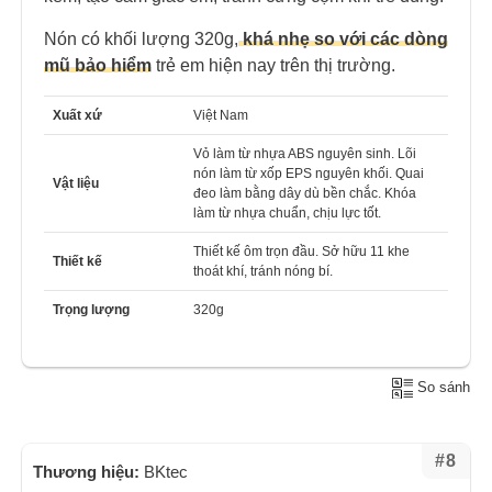
Nón có khối lượng 320g,
khá nhẹ so với các dòng
mũ bảo hiểm
trẻ em hiện nay trên thị trường.
Xuất xứ
Việt Nam
Vỏ làm từ nhựa ABS nguyên sinh. Lõi
nón làm từ xốp EPS nguyên khối. Quai
Vật liệu
đeo làm bằng dây dù bền chắc. Khóa
làm từ nhựa chuẩn, chịu lực tốt.
Thiết kế ôm trọn đầu. Sở hữu 11 khe
Thiết kế
thoát khí, tránh nóng bí.
Trọng lượng
320g
So sánh
#8
Thương hiệu:
BKtec