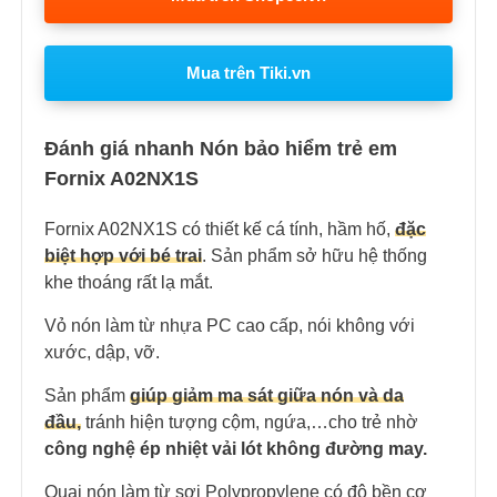
Mua trên Tiki.vn
Đánh giá nhanh Nón bảo hiểm trẻ em
Fornix A02NX1S
Fornix A02NX1S có thiết kế cá tính, hầm hố,
đặc
biệt hợp với bé trai
. Sản phẩm sở hữu hệ thống
khe thoáng rất lạ mắt.
Vỏ nón làm từ nhựa PC cao cấp, nói không với
xước, dập, vỡ.
Sản phẩm
giúp giảm ma sát giữa nón và da
đầu,
tránh hiện tượng cộm, ngứa,…cho trẻ nhờ
công nghệ ép nhiệt vải lót không đường may.
Quai nón làm từ sợi Polypropylene có độ bền cơ