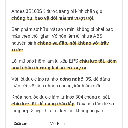
Andes 3S108SK được trang bị kính chắn gió,
chống bụi bảo vệ đôi mắt trẻ vượt trội
.
Sản phẩm sở hữu mặt sơn mịn, không bị phai bạc
màu theo thời gian. Vỏ nón làm từ nhựa ABS
nguyên sinh
chống va đập, nói không với trầy
xước
.
Lõi mũ bảo hiểm làm từ xốp EPS
chịu lực tốt,
kiểm
soát chấn thương khi sự cố xảy ra
.
Vải lót được tạo ra nhờ
công nghệ 3S,
dễ dàng
tháo rời, vệ sinh nhanh chóng, tránh ẩm mốc.
Khóa nón, ốc được làm từ Inox 304 chống gỉ sét,
chịu lực tốt, dễ dàng tháo lắp
. Dây nón làm từ sợi
tổng hợp 2 lớp chịu lực kéo tốt, không bị giãn.
Xuất xứ
Việt Nam