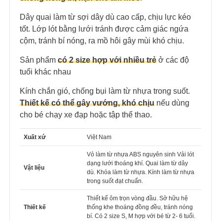
Dây quai làm từ sợi dây dù cao cấp, chịu lực kéo
tốt.
Lớp lót bằng lưới tránh được cảm giác ngứa
cộm, tránh bí nóng, ra mồ hôi gây mùi khó chịu.
Sản phẩm
có 2 size hợp với nhiều trẻ
ở các độ
tuổi khác nhau
Kính chắn gió, chống bụi làm từ nhựa trong suốt.
Thiết kế có thể gây
vướng, khó chịu
nếu dùng
cho bé chạy xe đạp hoặc tập thể thao.
Xuất xứ
Việt Nam
Vỏ làm từ nhựa ABS nguyên sinh Vải lót
dạng lưới thoáng khí. Quai làm từ dây
Vật liệu
dù. Khóa làm từ nhựa. Kính làm từ nhựa
trong suốt đạt chuẩn.
Thiết kế ôm trọn vòng đầu. Sở hữu hệ
Thiết kế
thống khe thoáng đồng đều, tránh nóng
bí. Có 2 size S, M hợp với bé từ 2- 6 tuổi.