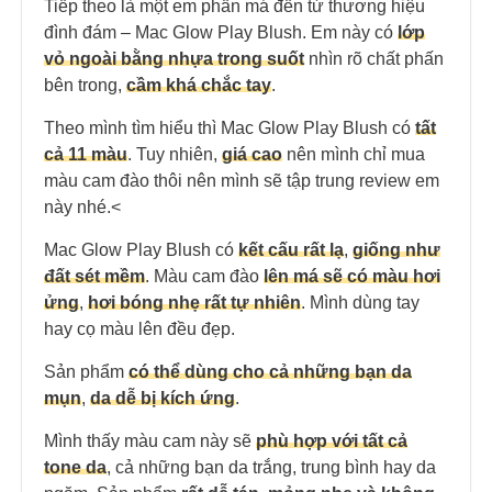
Tiếp theo là một em phấn má đến từ thương hiệu
đình đám – Mac Glow Play Blush. Em này có
lớp
vỏ ngoài bằng nhựa trong suốt
nhìn rõ chất phấn
bên trong,
cầm khá chắc tay
.
Theo mình tìm hiểu thì Mac Glow Play Blush có
tất
cả 11 màu
. Tuy nhiên,
giá cao
nên mình chỉ mua
màu cam đào thôi nên mình sẽ tập trung review em
này nhé.<
Mac Glow Play Blush có
kết cấu rất lạ
,
giống như
đất sét mềm
. Màu cam đào
lên má sẽ có màu hơi
ửng
,
hơi bóng nhẹ rất tự nhiên
. Mình dùng tay
hay cọ màu lên đều đẹp.
Sản phẩm
có thể dùng cho cả những bạn da
mụn
,
da dễ bị kích ứng
.
Mình thấy màu cam này sẽ
phù hợp với tất cả
tone da
, cả những bạn da trắng, trung bình hay da