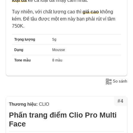
loại da
kể cả loại da nhạy cảm nhất.
Tuy nhiên, với chất lượng cao thì
giá cao
không
kém. Để tậu được một em này bạn phải rút ví tầm
750K.
Trọng lượng
5g
Dạng
Mousse
Tone màu
8 màu
So sánh
#4
Thương hiệu:
CLIO
Phấn trang điểm Clio Pro Multi
Face