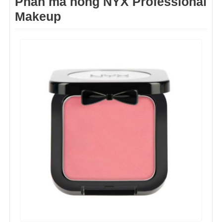
Phấn má hồng NYX Professional
Makeup