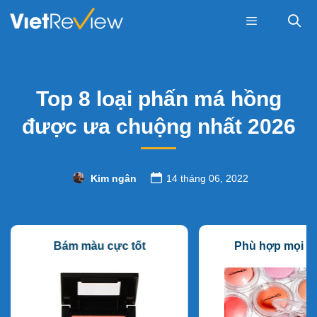
Skip
to
content
Menu
Top 8 loại phấn má hồng
được ưa chuộng nhất 2026
Kim ngân
14 tháng 06, 2022
Bám màu cực tốt
Phù hợp mọi lo