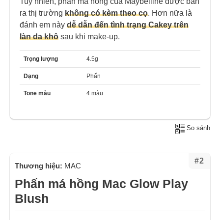
Tuy nhiên, phấn má hồng của Maybelline được bán
ra thị trường
không có kèm theo cọ
. Hơn nữa là
đánh em này
dễ dẫn đến tình trạng Cakey trên
làn da khô
sau khi make-up.
Trọng lượng
4.5g
Dạng
Phấn
Tone màu
4 màu
So sánh
#2
Thương hiệu:
MAC
Phấn má hồng Mac Glow Play
Blush