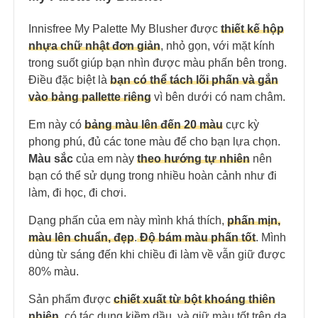
Innisfree My Palette My Blusher được
thiết kế hộp
nhựa chữ nhật đơn giản
, nhỏ gọn, với mặt kính
trong suốt giúp bạn nhìn được màu phấn bên trong.
Điều đặc biệt là
bạn có thể tách lõi phấn và gắn
vào bảng pallette riêng
vì bên dưới có nam châm.
Em này có
bảng màu lên đến 20 màu
cực kỳ
phong phú, đủ các tone màu để cho bạn lựa chọn.
Màu sắc
của em này
theo hướng tự nhiên
nên
bạn có thể sử dụng trong nhiều hoàn cảnh như đi
làm, đi học, đi chơi.
Dạng phấn của em này mình khá thích,
phấn mịn,
màu lên chuẩn, đẹp
.
Độ bám màu phấn tốt
. Mình
dùng từ sáng đến khi chiều đi làm về vẫn giữ được
80% màu.
Sản phẩm được
chiết xuất từ bột khoáng thiên
nhiên
, có tác dụng kiềm dầu, và giữ màu tốt trên da.