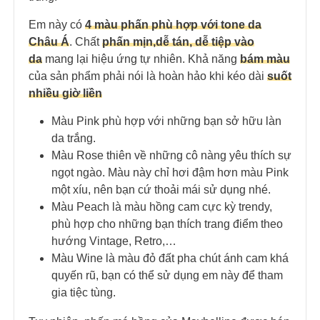
Em này có
4 màu phấn phù hợp với tone da
Châu Á
. Chất
phấn mịn,dễ tán, dễ tiệp vào
da
mang lại hiệu ứng tự nhiên. Khả năng
bám màu
của sản phẩm phải nói là hoàn hảo khi kéo dài
suốt
nhiều giờ liền
Màu Pink phù hợp với những bạn sở hữu làn
da trắng.
Màu Rose thiên về những cô nàng yêu thích sự
ngọt ngào. Màu này chỉ hơi đậm hơn màu Pink
một xíu, nên bạn cứ thoải mái sử dụng nhé.
Màu Peach là màu hồng cam cực kỳ trendy,
phù hợp cho những bạn thích trang điểm theo
hướng Vintage, Retro,…
Màu Wine là màu đỏ đất pha chút ánh cam khá
quyến rũ, bạn có thể sử dụng em này để tham
gia tiệc tùng.