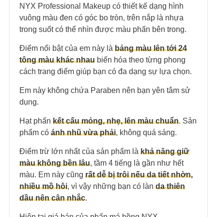
NYX Professional Makeup có thiết kế dạng hình
vuông màu đen có góc bo tròn, trên nắp là nhựa
trong suốt có thể nhìn được màu phấn bên trong.
Điểm nổi bật của em này là
bảng màu lên tới 24
tông màu khác nhau
biến hóa theo từng phong
cách trang điểm giúp bạn có đa dạng sự lựa chọn.
Em này không chứa Paraben nên bạn yên tâm sử
dụng.
Hạt phấn
kết cấu mỏng, nhẹ, lên màu chuẩn
. Sản
phẩm có
ánh nhũ vừa phải
, không quá sáng.
Điểm trừ lớn nhất của sản phẩm là
khả năng giữ
màu không bền lâu
, tầm 4 tiếng là gần như hết
màu. Em này cũng
rất dễ bị trôi nếu da tiết nhờn,
nhiều mồ hôi
, vì vậy những bạn có làn
da thiên
dầu nên cân nhắc
.
Hiện tại giá bán của phấn má hồng NYX