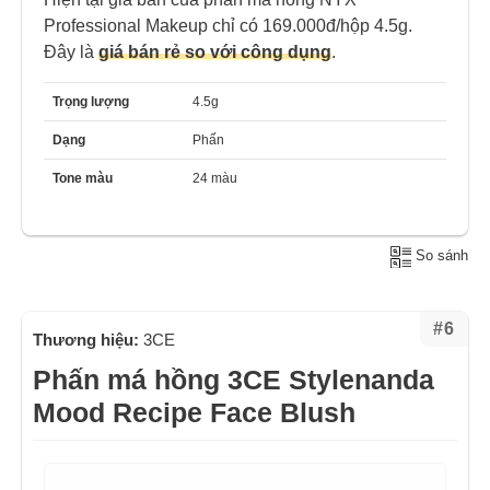
Professional Makeup chỉ có 169.000đ/hộp 4.5g.
Đây là
giá bán rẻ so với công dụng
.
Trọng lượng
4.5g
Dạng
Phấn
Tone màu
24 màu
So sánh
#6
Thương hiệu:
3CE
Phấn má hồng 3CE Stylenanda
Mood Recipe Face Blush