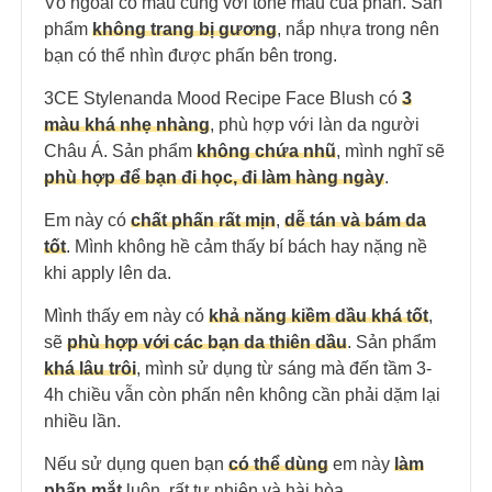
Vỏ ngoài có màu cùng với tone màu của phấn. Sản
phẩm
không trang bị gương
, nắp nhựa trong nên
bạn có thể nhìn được phấn bên trong.
3CE Stylenanda Mood Recipe Face Blush có
3
màu khá nhẹ nhàng
, phù hợp với làn da người
Châu Á. Sản phẩm
không chứa nhũ
, mình nghĩ sẽ
phù hợp để bạn đi học, đi làm hàng ngày
.
Em này có
chất phấn rất mịn
,
dễ tán và bám da
tốt
. Mình không hề cảm thấy bí bách hay nặng nề
khi apply lên da.
Mình thấy em này có
khả năng kiềm dầu khá tốt
,
sẽ
phù hợp với các bạn da thiên dầu
. Sản phẩm
khá lâu trôi
, mình sử dụng từ sáng mà đến tầm 3-
4h chiều vẫn còn phấn nên không cần phải dặm lại
nhiều lần.
Nếu sử dụng quen bạn
có thể dùng
em này
làm
phấn mắt
luôn, rất tự nhiên và hài hòa.