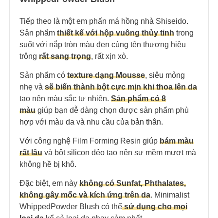
Tiếp theo là một em phấn má hồng nhà Shiseido.
Sản phẩm
thiết kế với hộp vuông thủy tinh
trong
suốt với nắp tròn màu đen cùng tên thương hiệu
trông
rất sang trọng
, rất xịn xò.
Sản phẩm có
texture dạng Mousse
, siêu mỏng
nhẹ và
sẽ biến thành bột cực mịn khi thoa lên da
tạo nên màu sắc tự nhiên.
Sản phẩm có
8
màu
giúp bạn dễ dàng chọn được sản phẩm phù
hợp với màu da và nhu cầu của bản thân.
Với công nghệ Film Forming Resin giúp
bám màu
rất lâu
và bột silicon dẻo tạo nên sự mềm mượt mà
không hề bị khô.
Đặc biệt, em này
không có Sunfat, Phthalates,
không gây mốc và kích ứng trên da
. Minimalist
WhippedPowder Blush có thể
sử dụng cho mọi