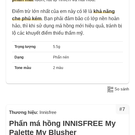
Điểm trừ lớn nhất của em này có lẽ là
khả năng
che phủ kém
. Bạn phải đảm bảo có lớp nền hoàn
hảo, thì khi sử dụng má hồng mới hiệu quả, tránh bị
lộ các khuyết điểm thiếu thẩm mỹ.
Trọng lượng
5.5g
Dạng
Phấn nén
Tone màu
2 màu
So sánh
#7
Thương hiệu:
Innisfree
Phấn má hồng INNISFREE My
Palette My Blusher