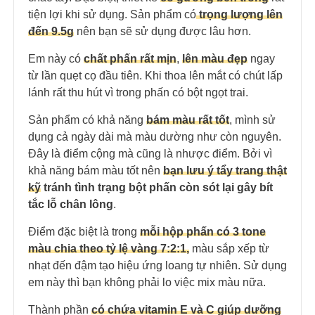
tiện lợi khi sử dụng. Sản phẩm có
trọng lượng lên
đến 9.5g
nên bạn sẽ sử dụng được lâu hơn.
Em này có
chất phấn rất mịn
,
lên màu đẹp
ngay
từ lần quẹt cọ đầu tiên. Khi thoa lên mắt có chút lấp
lánh rất thu hút vì trong phấn có bột ngọt trai.
Sản phẩm có khả năng
bám màu rất tốt
, mình sử
dụng cả ngày dài mà màu dường như còn nguyên.
Đây là điểm cộng mà cũng là nhược điểm. Bởi vì
khả năng bám màu tốt nên
bạn lưu ý tẩy trang thật
kỹ
tránh tình trạng bột phấn còn sót lại gây bít
tắc lỗ chân lông
.
Điểm đặc biệt là trong
mỗi hộp phấn có 3 tone
màu chia theo tỷ lệ vàng 7:2:1,
màu sắp xếp từ
nhạt đến đậm tạo hiệu ứng loang tự nhiên. Sử dụng
em này thì bạn không phải lo việc mix màu nữa.
Thành phần
có chứa vitamin E và C giúp dưỡng