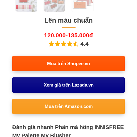
Lên màu chuẩn
120.000-135.000đ
4.4
Mua trên Shopee.vn
Xem giá trên Lazada.vn
Mua trên Amazon.com
Đánh giá nhanh Phấn má hồng INNISFREE
My Palette My Blusher