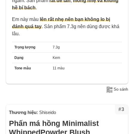
ngăm. Sản phẩm
rất dễ tán
,
mỏng nhẹ và không
hề bí bách
.
Em này màu
lên rất nhẹ nên bạn không lo bị
đánh quá tay
. Sản phẩm 7.3g nên dùng được khá
lâu.
Trọng lượng
7.3g
Dạng
Kem
Tone màu
11 màu
So sánh
#3
Thương hiệu:
Shiseido
Phấn má hồng Minimalist
WhippedPowder Blush