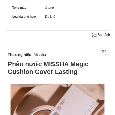
Tone màu
3 tone
Loại da phù hợp
Da khô
So sánh
#3
Thương hiệu:
Missha
Phấn nước MISSHA Magic
Cushion Cover Lasting