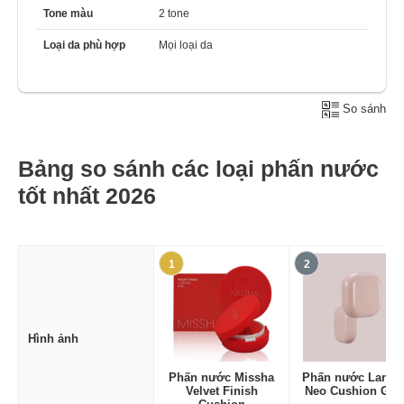
Tone màu
2 tone
Loại da phù hợp
Mọi loại da
So sánh
Bảng so sánh các loại phấn nước
tốt nhất 2026
1
2
Hình ảnh
Phấn nước Missha
Phấn nước Lanei
Velvet Finish
Neo Cushion Glo