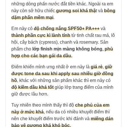
những dòng phấn nước đắt tiền khác. Ngoài ra em
này còn sở hữu chiếc
gương soi khá thậ
t và
bông
dặm phấn mềm mại
.
Em này có
độ chống nắng
SPF50+ PA+++
và
thành phần cực kì lành tín
h
từ tinh chất rau má,
lô
hội, cây bách (cypress), chanh và rosemary. Sản
phẩm cho
lớp finish mịn màng không bóng
,
phù
hợp cho các bạn gái da dầu.
Điểm khiến mình ưng nhất ở em này là
giá rẻ
,
giữ
được tone da sau khi apply sau nhiều giờ đồng
hồ
, khác với những sản phẩm khác thì em này có
độ kiềm dầu khá tốt
giúp lớp trang điểm của mình
giữ được lâu hơn.
Tuy nhiên theo mình thấy thì độ
che phủ của em
này ở mức khá
, nếu d
a có nhiều khuyết điểm thì
nên che khuyết đi
ểm trước khi đánh và
miếng dán
bảo vệ gương khá khó bóc.