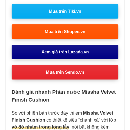
Mua trên Tiki.vn
Mua trên Shopee.vn
Xem giá trên Lazada.vn
Mua trên Sendo.vn
Đánh giá nhanh Phấn nước Missha Velvet
Finish Cushion
So với phiên bản trước đây thì em
Missha Velvet
Finish Cushion
có
thiết kế siêu “chanh xả” với lớp
vỏ đỏ nhám trông
lộng lẫy
, nổi bật không kém