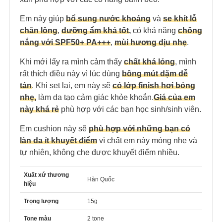
Em này giúp
bổ sung nước khoáng
và
se khít lỗ
chân lông
,
dưỡng ẩm khá tốt
,
có khả năng
chống
nắng với SPF50+ PA+++
,
mùi hương dịu nhẹ
.
Khi mới lấy ra mình cảm thấy
chất khá lỏng
, mình
rất thích điều này vì lúc dùng
bông mút dặm dễ
tán
. Khi set lại, em này sẽ
có lớp finish hơi bóng
nhẹ,
làm da tạo cảm giác khỏe khoắn.
Giá của em
này khá rẻ
phù hợp với các bạn học sinh/sinh viên.
Em cushion này sẽ
phù hợp với những bạn có
làn da ít khuyết điểm
vì
chất em này mỏng nhẹ và
tự nhiên, không che được khuyết điểm nhiều.
Xuất xứ thương
Hàn Quốc
hiệu
Trọng lượng
15g
Tone màu
2 tone