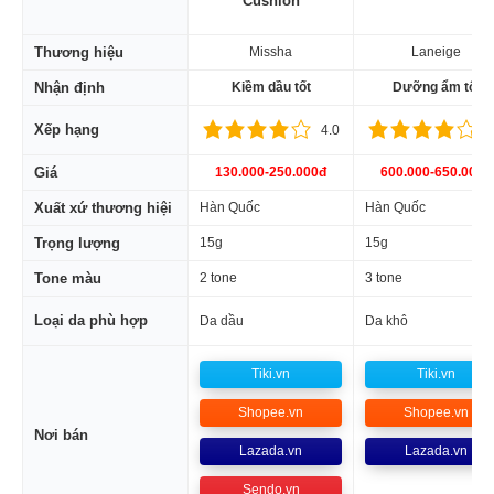
Cushion
Thương hiệu
Missha
Laneige
Nhận định
Kiềm dầu tốt
Dưỡng ẩm tốt
Xếp hạng
4.0
4
Giá
130.000-250.000đ
600.000-650.000đ
Xuất xứ thương hiệi
Hàn Quốc
Hàn Quốc
Trọng lượng
15g
15g
Tone màu
2 tone
3 tone
Loại da phù hợp
Da dầu
Da khô
Tiki.vn
Tiki.vn
Shopee.vn
Shopee.vn
Nơi bán
Lazada.vn
Lazada.vn
Sendo.vn