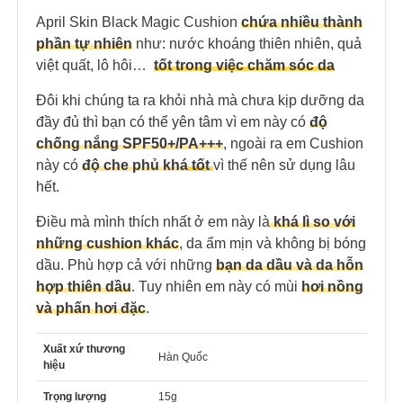
April Skin Black Magic Cushion
chứa nhiều thành
phần tự nhiên
như:
nước khoáng thiên nhiên, quả
việt quất, lô hôi…
tốt trong việc chăm sóc da
Đôi khi chúng ta ra khỏi nhà mà chưa kịp dưỡng da
đầy đủ thì bạn có thể yên tâm vì em này có
độ
chống nắng
SPF50+/PA+++
, ngoài ra em Cushion
này có
độ che phủ khá
tố
t
vì thế nên sử dụng lâu
hết.
Điều mà mình thích nhất ở em này là
khá lì so với
những cushion khác
,
da ẩm mịn và không bị bóng
dầu.
Phù hợp cả với những
bạn da dầu và da hỗn
hợp thiên dầu
. Tuy nhiên em này có mùi
hơi nồng
và phấn hơi đặc
.
Xuất xứ thương
Hàn Quốc
hiệu
Trọng lượng
15g