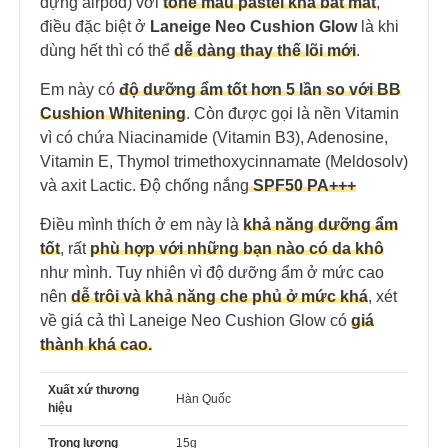
đựng airpod) với
tone màu pastel khá bắt mắt
,
điều đặc biệt ở
Laneige Neo Cushion Glow
là khi
dùng hết thì có thể
dễ dàng thay thế lõi mới
.
Em này
có
độ dưỡng ẩm tốt hơn
5 lần so với BB
Cushion Whitening
. Còn được gọi là nền Vitamin
vì có chứa Niacinamide (Vitamin B3), Adenosine,
Vitamin E, Thymol trimethoxycinnamate (Meldosolv)
và axit Lactic. Độ chống nắng
SPF50 PA+++
Điều mình thích ở em này là
khả năng dưỡng ẩm
tốt
, rất
phù hợp với những bạn nào có da khô
như mình. Tuy nhiên vì độ dưỡng ẩm ở mức cao
nên
dễ trôi và khả năng che phủ ở mức khá
, xét
về giá cả thì
Laneige Neo Cushion Glow
có
giá
thành khá cao.
Xuất xứ thương
Hàn Quốc
hiệu
Trọng lượng
15g