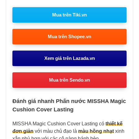
Mua trên Tiki.vn
Mua trên Shopee.vn
Xem giá trên Lazada.vn
Mua trên Sendo.vn
Đánh giá nhanh Phấn nước MISSHA Magic
Cushion Cover Lasting
MISSHA Magic Cushion Cover Lasting
có
t
hiết kế
đơn giản
với màu chủ đạo là
màu hồng nhạt
xinh
xắn phù hợp với các cô nàng bánh bèo.