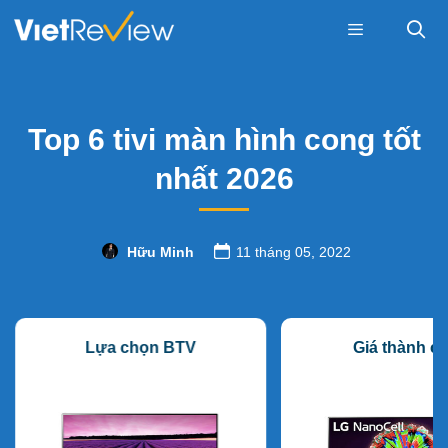
Skip
to
content
Menu
Top 6 tivi màn hình cong tốt
nhất 2026
Hữu Minh
11 tháng 05, 2022
Lựa chọn BTV
Giá thành c