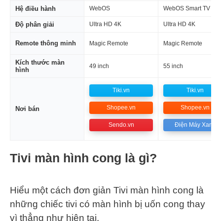
Hệ điều hành
WebOS
WebOS Smart TV 5.0
Độ phân giải
Ultra HD 4K
Ultra HD 4K
Remote thông minh
Magic Remote
Magic Remote
Kích thước màn
49 inch
55 inch
hình
Tiki.vn
Tiki.vn
Shopee.vn
Shopee.vn
Nơi bán
Sendo.vn
Điện Máy Xanh
Tivi màn hình cong là gì?
Hiểu một cách đơn giản Tivi màn hình cong là
những chiếc tivi có màn hình bị uốn cong thay
vì thẳng như hiện tại.