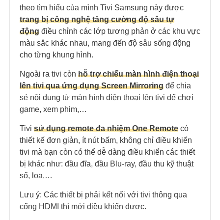
theo tìm hiểu của mình Tivi Samsung này được
trang bị công nghệ tăng cường độ sâu tự
động
điều chỉnh các lớp tương phản ở các khu vực
màu sắc khác nhau, mang đến độ sâu sống động
cho từng khung hình.
Ngoài ra tivi còn
hỗ trợ chiếu màn hình điện thoại
lên tivi qua ứng dụng Screen Mirroring
để chia
sẻ nội dung từ màn hình điện thoại lên tivi để chơi
game, xem phim,…
Tivi
sử dụng remote đa nhiệm One Remote
có
thiết kế đơn giản, ít nút bấm, không chỉ điều khiển
tivi mà bạn còn có thể dễ dàng điều khiển các thiết
bị khác như: đầu đĩa, đầu Blu-ray, đầu thu kỹ thuật
số, loa,…
Lưu ý: Các thiết bị phải kết nối với tivi thông qua
cổng HDMI thì mới điều khiển được.