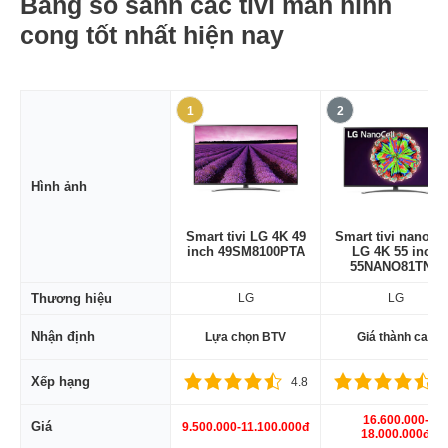
Bảng so sánh các tivi màn hình
cong tốt nhất hiện nay
1
2
Hình ảnh
Smart tivi LG 4K 49
Smart tivi nano ce
inch 49SM8100PTA
LG 4K 55 inch
55NANO81TNA
Thương hiệu
LG
LG
Nhận định
Lựa chọn BTV
Giá thành cao
Xếp hạng
4.8
4
16.600.000-
Giá
9.500.000-11.100.000đ
18.000.000đ