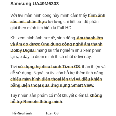
Samsung UA49M6303
Với tivi màn hình cong này mình cảm thấy
hình ảnh
sắc nét, chân thực
tới từng chi tiết bởi độ phân
giải theo mình tìm hiểu là Full HD.
Khi xem hình ảnh rực rỡ, sinh động,
âm thanh lớn
và ấm do được ứng dụng công nghệ âm thanh
Dolby Digital
mang lại trải nghiệm như xem phim
tại rạp đây là điểm mình thích nhất ở tivi này.
Tivi
sử dụng hệ điều hành Tizen OS
thân thiện và
dễ sử dụng. Ngoài ra tivi còn hỗ trợ thêm tính năng
chiếu màn hình điện thoại lên tivi và điều khiển
bằng điện thoại qua ứng dụng Smart View.
Tuy nhiên sản phẩm có một khuyết điểm là
không
hỗ trợ Remote thông minh
.
Hệ điều hành
Tizen OS