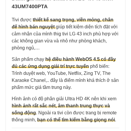
43UM7400PTA
Tivi được
thiết kế sang trọng, viền mỏng, chân
đế hình bán nguyệt
giúp tiết kiệm diện tích đặt với
cảm nhận của mình thig tivi LG 43 inch phù hợp với
các không gian vừa và nhỏ như phòng khách,
phòng ngủ,…
Sản phẩm chạy
hệ điều hành WebOS 4.
5
có đầy
đủ các ứng dụng giải trí trực tuyến
phổ biến:
Trình duyệt web, YouTube, Netflix, Zing TV, The
Karaoke Chanel,.. đây là điểm mình khá thích ở sản
phẩm mức giá tầm trung này.
Hình ảnh có độ phân giải Ultra HD 4K nên khi xem
hình ảnh rất sắc nét, âm thanh trung thực và
sống động
. Ngoài ra tivi còn được trang bị remote
thông minh,
bạn có thể tìm kiếm bằng giọng nói
.