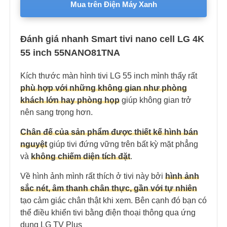
Mua trên Điện Máy Xanh
Đánh giá nhanh Smart tivi nano cell LG 4K
55 inch 55NANO81TNA
Kích thước màn hình tivi LG 55 inch mình thấy rất
phù hợp với những không gian như phòng
khách lớn hay phòng họp
giúp không gian trở
nên sang trọng hơn.
Chân đế của sản phẩm được thiết kế hình bán
nguyệt
giúp tivi đứng vững trên bất kỳ mặt phẳng
và
không chiếm diện tích đặt
.
Về hình ảnh mình rất thích ở tivi này bởi
hình ảnh
sắc nét, âm thanh chân thực, gần với tự nhiên
tạo cảm giác chân thật khi xem. Bên cạnh đó bạn có
thể điều khiển tivi bằng điện thoại thông qua ứng
dụng LG TV Plus