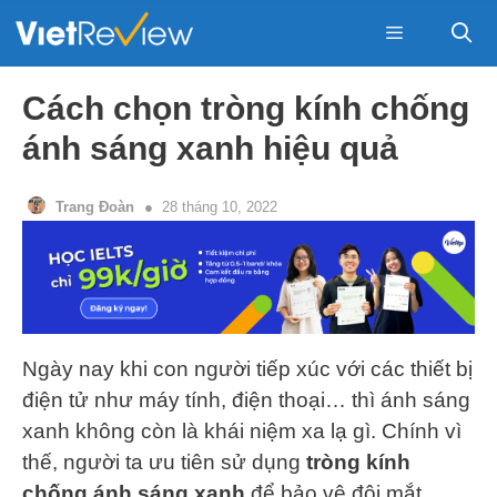
Skip
to
content
Menu
Cách chọn tròng kính chống
ánh sáng xanh hiệu quả
Trang Đoàn
28 tháng 10, 2022
Ngày nay khi con người tiếp xúc với các thiết bị
điện tử như máy tính, điện thoại… thì ánh sáng
xanh không còn là khái niệm xa lạ gì. Chính vì
thế, người ta ưu tiên sử dụng
tròng kính
chống ánh sáng xanh
để bảo vệ đôi mắt.