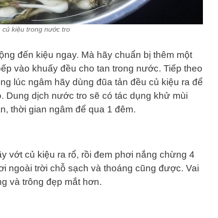
củ kiệu trong nước tro
động đến kiệu ngay. Mà hãy chuẩn bị thêm một
bếp vào khuấy đều cho tan trong nước. Tiếp theo
rong lúc ngâm hãy dùng đũa tản đều củ kiệu ra để
. Dung dịch nước tro sẽ có tác dụng khử mùi
ăn, thời gian ngâm để qua 1 đêm.
y vớt củ kiệu ra rổ, rồi đem phơi nắng chừng 4
hơi ngoài trời chỗ sạch và thoáng cũng được. Vai
ắng và trông đẹp mắt hơn.