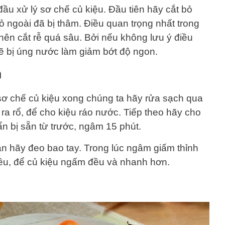
đầu xử lý sơ chế củ kiệu. Đầu tiên hãy cắt bỏ
vỏ ngoài đã bị thâm. Điều quan trọng nhất trong
nên cắt rễ quá sâu. Bởi nếu không lưu ý điều
sẽ bị úng nước làm giảm bớt độ ngon.
n
 sơ chế củ kiệu xong chúng ta hãy rửa sạch qua
ra rổ, để cho kiệu ráo nước. Tiếp theo hãy cho
n bị sẵn từ trước, ngâm 15 phút.
ạn hãy đeo bao tay. Trong lúc ngâm giấm thỉnh
ều, để củ kiệu ngấm đều và nhanh hơn.