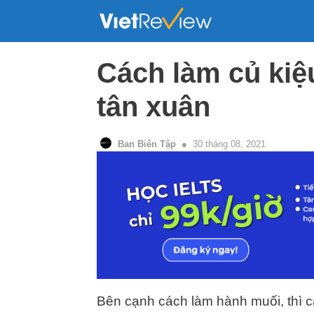
Skip
to
content
Cách làm củ kiệu
tân xuân
Ban Biên Tập
30 tháng 08, 2021
Bên cạnh cách làm hành muối, thì c