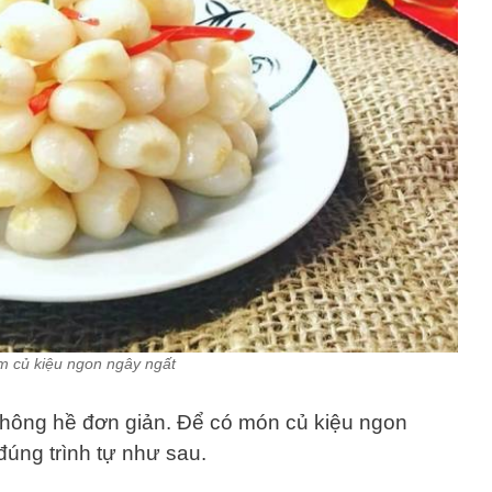
m củ kiệu ngon ngây ngất
hông hề đơn giản. Để có món củ kiệu ngon
đúng trình tự như sau.