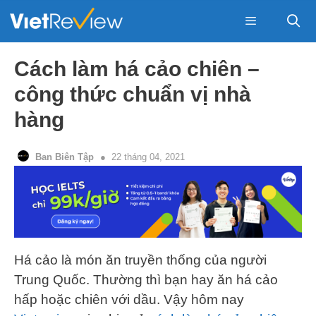
Skip
to
content
Menu
Cách làm há cảo chiên –
công thức chuẩn vị nhà
hàng
Ban Biên Tập
22 tháng 04, 2021
Há cảo là món ăn truyền thống của người
Trung Quốc. Thường thì bạn hay ăn há cảo
hấp hoặc chiên với dầu. Vậy hôm nay