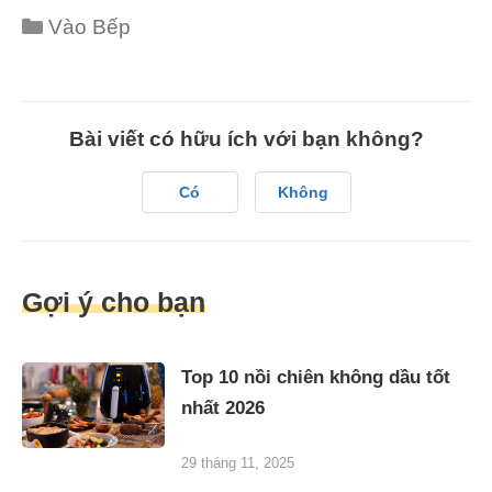
Categories
Vào Bếp
Bài viết có hữu ích với bạn không?
Có
Không
Gợi ý cho bạn
Top 10 nồi chiên không dầu tốt
nhất 2026
29 tháng 11, 2025