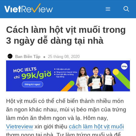
Skip
to
content
Menu
Cách làm hột vịt muối trong
3 ngày dễ dàng tại nhà
Ban Biên Tập
25 tháng 08, 2020
Hột vịt muối có thể chế biến thành nhiều món
ăn ngon khác nhau, mùi vị béo mặn của trứng
làm món ăn thêm ngon và lạ. Hôm nay,
Vietreview
xin giới thiệu
cách làm hột vịt muối
thơm ngon tại nhà. Tự làm trứng muối và để