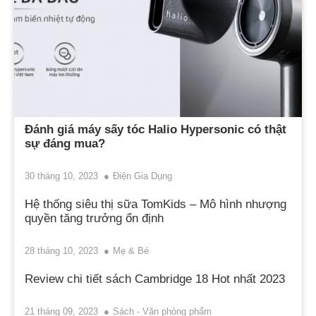
Đánh giá máy sấy tóc Halio Hypersonic có thật
sự đáng mua?
30 tháng 10, 2023
Điện Gia Dụng
Hệ thống siêu thị sữa TomKids – Mô hình nhượng
quyền tăng trưởng ổn định
28 tháng 10, 2023
Mẹ & Bé
Review chi tiết sách Cambridge 18 Hot nhất 2023
21 tháng 09, 2023
Sách - Văn phòng phẩm