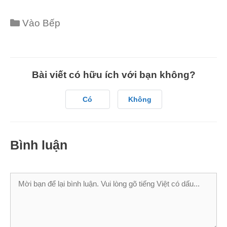
Categories
Vào Bếp
Bài viết có hữu ích với bạn không?
Có
Không
Bình luận
Bình
luận