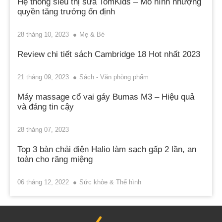
Hệ thống siêu thị sữa TomKids – Mô hình nhượng
quyền tăng trưởng ổn định
28 tháng 10, 2023
Mẹ & Bé
Review chi tiết sách Cambridge 18 Hot nhất 2023
21 tháng 09, 2023
Sách - Văn phòng phẩm
Máy massage cổ vai gáy Bumas M3 – Hiệu quả
và đáng tin cậy
28 tháng 07, 2023
Top 3 bàn chải điện Halio làm sạch gấp 2 lần, an
toàn cho răng miệng
06 tháng 12, 2022
Sức khỏe & Thể hình