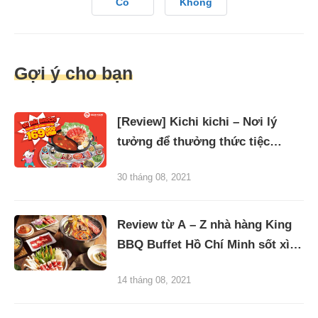
Có
Không
Gợi ý cho bạn
[Review] Kichi kichi – Nơi lý
tưởng để thưởng thức tiệc
buffet ngon, độc đáo và mới lạ
30 tháng 08, 2021
Review từ A – Z nhà hàng King
BBQ Buffet Hồ Chí Minh sốt xình
xịch hiện nay
14 tháng 08, 2021