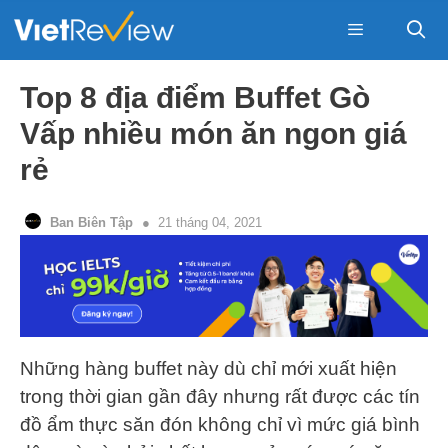
Skip
to
content
Menu
Top 8 địa điểm Buffet Gò
Vấp nhiều món ăn ngon giá
rẻ
Ban Biên Tập
21 tháng 04, 2021
Những hàng buffet này dù chỉ mới xuất hiện
trong thời gian gần đây nhưng rất được các tín
đồ ẩm thực săn đón không chỉ vì mức giá bình