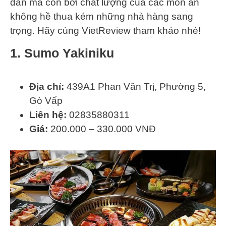
dân mà còn bởi chất lượng của các món ăn
không hề thua kém những nhà hàng sang
trọng. Hãy cùng VietReview tham khảo nhé!
1. Sumo Yakiniku
Địa chỉ:
439A1 Phan Văn Trị, Phường 5,
Gò Vấp
Liên hệ:
02835880311
Giá:
200.000 – 330.000 VNĐ