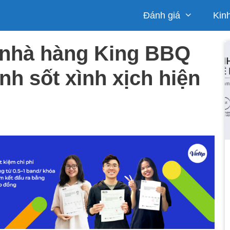
Đánh giá
Kin
 nhà hàng King BBQ
nh sốt xình xịch hiện