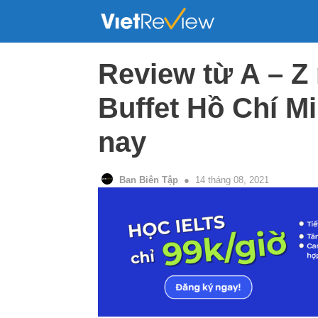
Skip
to
content
Review từ A – Z
Buffet Hồ Chí Mi
nay
Ban Biên Tập
14 tháng 08, 2021