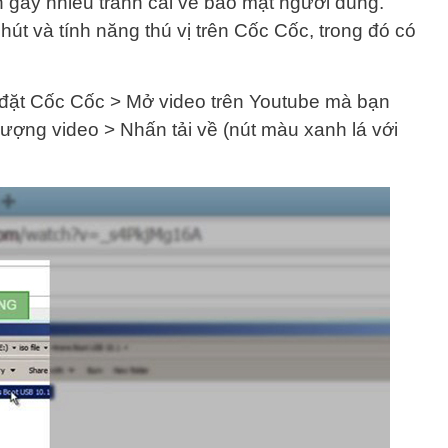
òn gây nhiều tranh cãi về bảo mật người dùng.
út và tính năng thú vị trên Cốc Cốc, trong đó có
i đặt Cốc Cốc > Mở video trên Youtube mà bạn
ượng video > Nhấn tải về (nút màu xanh lá với