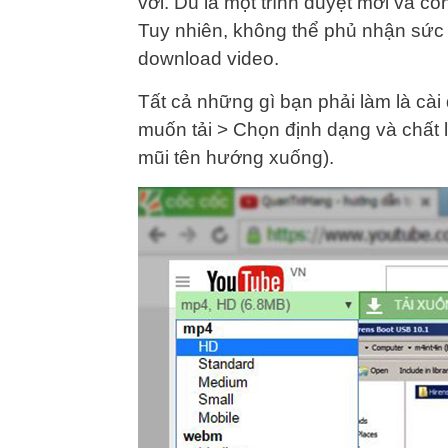
vời. Dù là một trình duyệt mới và c
Tuy nhiên, không thể phủ nhận sức h
download video.
Tất cả những gì bạn phải làm là cà
muốn tải > Chọn định dạng và chất l
mũi tên hướng xuống).