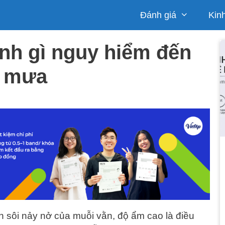
Đánh giá
Kin
nh gì nguy hiểm đến
a mưa
 sôi nảy nở của muỗi vằn, độ ẩm cao là điều