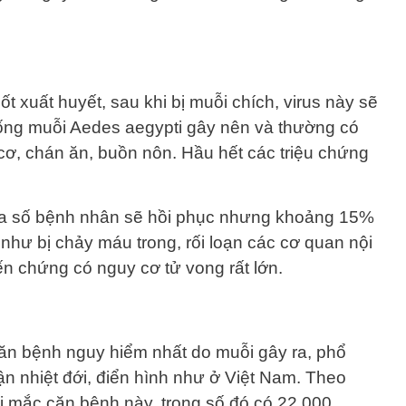
t xuất huyết, sau khi bị muỗi chích, virus này sẽ
iống muỗi Aedes aegypti gây nên và thường có
cơ, chán ăn, buồn nôn. Hầu hết các triệu chứng
đa số bệnh nhân sẽ hồi phục nhưng khoảng 15%
như bị chảy máu trong, rối loạn các cơ quan nội
ến chứng có nguy cơ tử vong rất lớn.
căn bệnh nguy hiểm nhất do muỗi gây ra, phổ
cận nhiệt đới, điển hình như ở Việt Nam. Theo
i mắc căn bệnh này, trong số đó có 22.000