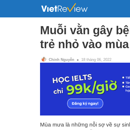
Skip
to
content
Muỗi vằn gây bệ
trẻ nhỏ vào mù
Chinh Nguyễn
18 tháng 06, 2022
Mùa mưa là những nỗi sợ về sự sinh