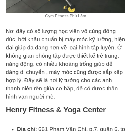
Gym Fitness Phú Lâm
Nơi đây có số lượng học viên vô cùng đông
đúc, bởi khâu chuẩn bị máy móc kỹ lưỡng, hiện
đại giúp đa dạng hơn về loại hình tập luyện. Ở
không gian phòng tập được thiết kế trẻ trung,
năng động, có nhiều khoảng trống giúp dễ
dàng di chuyển , máy móc cũng được sắp xếp
hợp lý. Đây sẽ là nơi lý tưởng cho các anh
thanh niên rèn giũa cơ bắp, để có được thân
hình vạn người mê.
Henry Fitness & Yoga Center
Địa chỉ
: 661 Phạm Văn Chí, p.7, quận 6, tp