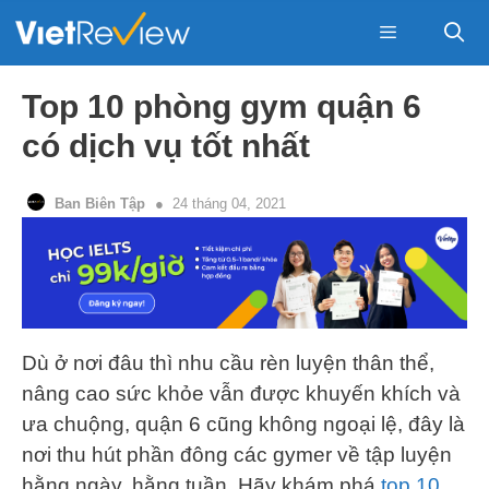
Skip
to
content
Menu
Top 10 phòng gym quận 6
có dịch vụ tốt nhất
Ban Biên Tập
24 tháng 04, 2021
Dù ở nơi đâu thì nhu cầu rèn luyện thân thể,
nâng cao sức khỏe vẫn được khuyến khích và
ưa chuộng, quận 6 cũng không ngoại lệ, đây là
nơi thu hút phần đông các gymer về tập luyện
hằng ngày, hằng tuần. Hãy khám phá
top 10