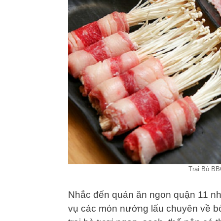
Trại Bò BB
Nhắc đến quán ăn ngon quận 11 nhấ
vụ các món nướng lẩu chuyên về bò 