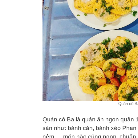
Quán cô Ba
Quán cô Ba là quán ăn ngon quận 1
sản như: bánh căn, bánh xèo Phan
nêm,… món nào cũng ngon, chuẩn vị