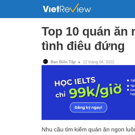
Skip
to
content
Top 10 quán ăn 
tình điêu đứng
Ban Biên Tập
12 tháng 04, 2022
Nhu cầu tìm kiếm quán ăn ngon luôn