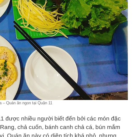
 – Quán ăn ngon tại Quận 11
1 được nhiều người biết đến bởi các món đặc
 Rang, chả cuốn, bánh canh chả cá, bún mắm
. Quán ăn này có diện tích khá nhỏ, nhưng