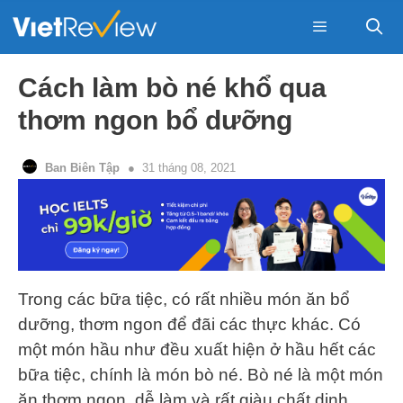
Skip
to
content
Menu
Cách làm bò né khổ qua
thơm ngon bổ dưỡng
Ban Biên Tập
31 tháng 08, 2021
Trong các bữa tiệc, có rất nhiều món ăn bổ
dưỡng, thơm ngon để đãi các thực khác. Có
một món hầu như đều xuất hiện ở hầu hết các
bữa tiệc, chính là món bò né. Bò né là một món
ăn thơm ngon, dễ làm và rất giàu chất dinh