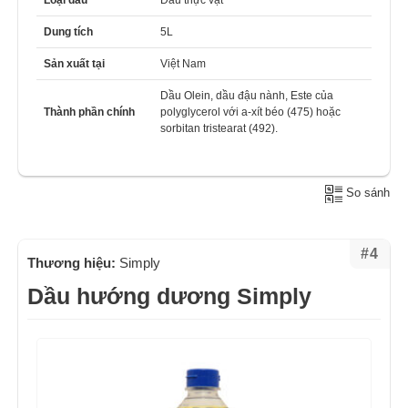
Loại dầu
Dầu thực vật
Dung tích
5L
Sản xuất tại
Việt Nam
Dầu Olein, dầu đậu nành, Este của
Thành phần chính
polyglycerol với a-xít béo (475) hoặc
sorbitan tristearat (492).
So sánh
#4
Thương hiệu:
Simply
Dầu hướng dương Simply