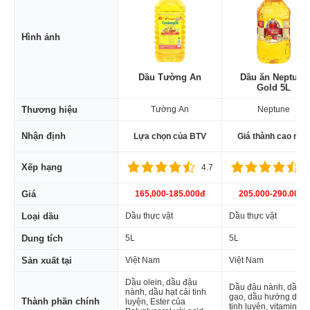
Hình ảnh
Dầu Tường An
Dầu ăn Neptune
Gold 5L
Thương hiệu
Tường An
Neptune
Nhận định
Lựa chọn của BTV
Giá thành cao nhấ
Xếp hạng
4.7
4
Giá
165,000-185.000đ
205.000-290.000đ
Loại dầu
Dầu thực vật
Dầu thực vật
Dung tích
5L
5L
Sản xuất tại
Việt Nam
Việt Nam
Dầu olein, dầu đậu
Dầu đậu nành, dầu
nành, dầu hạt cải tinh
gạo, dầu hướng dươ
Thành phần chính
luyện, Ester của
tinh luyện, vitamin A,