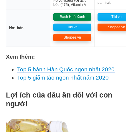
Polyglycerol với acid
palmitat.
béo (475), Vitamin A
Bách Hoá Xanh
Tiki.vn
Tiki.vn
Shopee.vn
Nơi bán
Shopee.vn
Xem thêm:
Top 5 bánh Hàn Quốc ngon nhất 2020
Top 5 giấm táo ngon nhất năm 2020
Lợi ích của dầu ăn đối với con
người