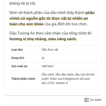
không hề bị hôi.
Nhìn về thành phần của dầu mình thấy thành
phần
chính có nguồn gốc từ thực vật tự nhiên an
toàn cho sức khỏe
của gia đình khi lưa chọn.
Dầu Tường An theo cảm nhận của riêng mình thì
hương vị nhẹ nhàng, màu vàng sánh.
Loại dầu
Dầu thực vật
Dung tích
5L
Sản xuất tại
Việt Nam
Dầu olein, dầu đậu nành, dầu hạt cải tinh
Thành phần chính
luyện, Ester của Polyglycerol với acid
béo (475), Vitamin A
So sánh