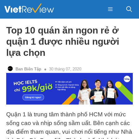
Skip
to
content
Menu
Top 10 quán ăn ngon rẻ ở
quận 1 được nhiều người
lựa chọn
Ban Biên Tập
30 tháng 07, 2020
Quận 1 là trung tâm thành phố HCM với mức
sống cao và nhịp sống sầm uất. Bên cạnh các
địa điểm tham quan, vui chơi nổi tiếng như Nhà