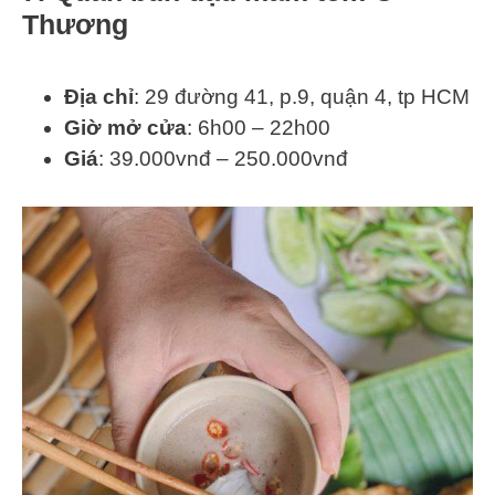
Thương
Địa chỉ
: 29 đường 41, p.9, quận 4, tp HCM
Giờ mở cửa
: 6h00 – 22h00
Giá
: 39.000vnđ – 250.000vnđ