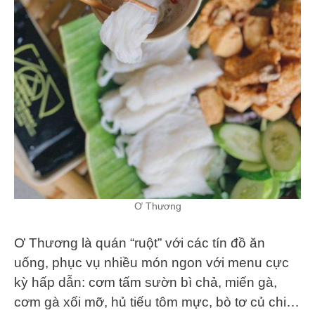
Ơ Thương
Ơ Thương là quán “ruột” với các tín đồ ăn
uống, phục vụ nhiều món ngon với menu cực
kỳ hấp dẫn: cơm tấm sườn bì chả, miến gà,
cơm gà xối mỡ, hủ tiếu tôm mực, bò tơ củ chi…