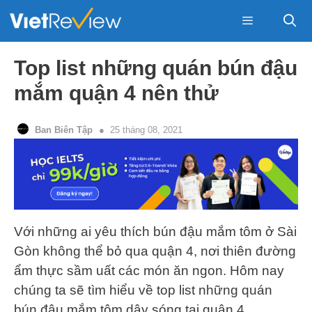
Skip
to
content
Menu
Top list những quán bún đậu
mắm quận 4 nên thử
Ban Biên Tập
25 tháng 08, 2021
Với những ai yêu thích bún đậu mắm tôm ở Sài
Gòn không thể bỏ qua quận 4, nơi thiên đường
ẩm thực sầm uất các món ăn ngon. Hôm nay
chúng ta sẽ tìm hiểu về top list những quán
bún đậu mắm tôm dậy sóng tại quận 4.