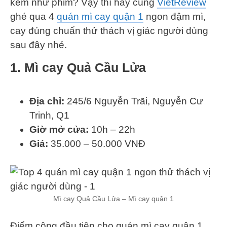
kém như phim? Vậy thì hãy cùng
VietReview
ghé qua 4
quán mì cay quận 1
ngon đậm mì,
cay đúng chuẩn thử thách vị giác người dùng
sau đây nhé.
1. Mì cay Quả Cầu Lửa
Địa chỉ:
245/6 Nguyễn Trãi, Nguyễn Cư
Trinh, Q1
Giờ mở cửa:
10h – 22h
Giá:
35.000 – 50.000 VNĐ
Mì cay Quả Cầu Lửa – Mì cay quận 1
Điểm cộng đầu tiên cho quán mì cay quận 1