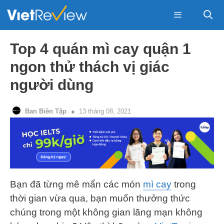
Skip
to
content
Menu
Top 4 quán mì cay quận 1
ngon thử thách vị giác
người dùng
Ban Biên Tập
13 tháng 08, 2021
Bạn đã từng mê mẩn các món
mì cay
trong
thời gian vừa qua, bạn muốn thưởng thức
chúng trong một không gian lãng mạn không