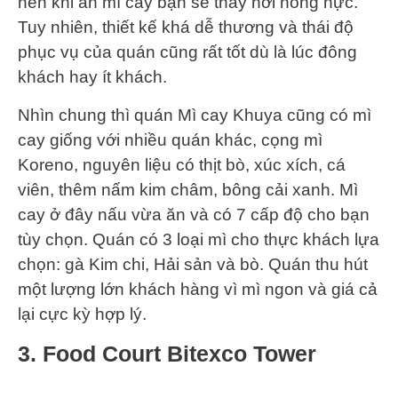
nên khi ăn mì cay bạn sẽ thấy hơi nóng nực.
Tuy nhiên, thiết kế khá dễ thương và thái độ
phục vụ của quán cũng rất tốt dù là lúc đông
khách hay ít khách.
Nhìn chung thì quán Mì cay Khuya cũng có mì
cay giống với nhiều quán khác, cọng mì
Koreno, nguyên liệu có thịt bò, xúc xích, cá
viên, thêm nấm kim châm, bông cải xanh. Mì
cay ở đây nấu vừa ăn và có 7 cấp độ cho bạn
tùy chọn. Quán có 3 loại mì cho thực khách lựa
chọn: gà Kim chi, Hải sản và bò. Quán thu hút
một lượng lớn khách hàng vì mì ngon và giá cả
lại cực kỳ hợp lý.
3. Food Court Bitexco Tower