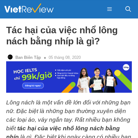
Skip
to
content
Menu
Tác hại của việc nhổ lông
nách bằng nhíp là gì?
Ban Biên Tập
05 tháng 08, 2020
Lông nách là một vấn đề lớn đối với những bạn
nữ. Đặc biệt là những bạn thường xuyên diện
các loại áo, váy ngắn tay. Rất nhiều bạn không
biết
tác hại của việc nhổ lông nách bằng
nhíp
là gì. Đặc biệt khi ngày càng có nhiều bạn