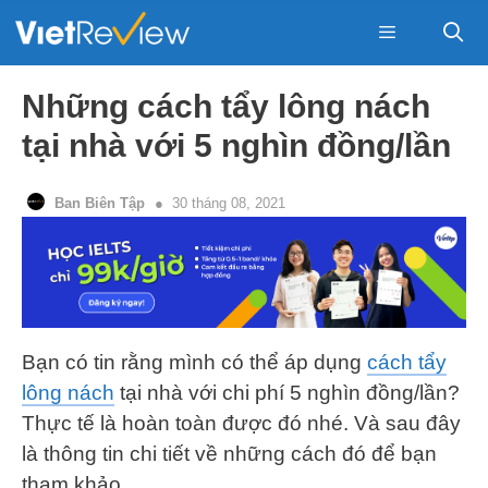
Skip
to
content
Menu
Những cách tẩy lông nách
tại nhà với 5 nghìn đồng/lần
Ban Biên Tập
30 tháng 08, 2021
Bạn có tin rằng mình có thể áp dụng
cách tẩy
lông nách
tại nhà với chi phí 5 nghìn đồng/lần?
Thực tế là hoàn toàn được đó nhé. Và sau đây
là thông tin chi tiết về những cách đó để bạn
tham khảo.