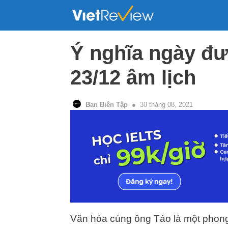
Skip
to
content
Ý nghĩa ngày đư
23/12 âm lịch
Ban Biên Tập
30 tháng 08, 2021
Văn hóa cúng ông Táo là một phong