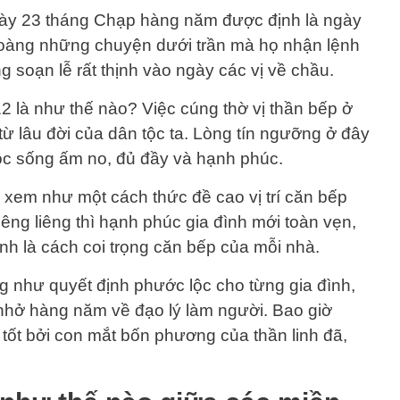
gày 23 tháng Chạp hàng năm được định là ngày
Hoàng những chuyện dưới trần mà họ nhận lệnh
ng soạn lễ rất thịnh vào ngày các vị về chầu.
2 là như thế nào? Việc cúng thờ vị thần bếp ở
từ lâu đời của dân tộc ta. Lòng tín ngưỡng ở đây
ộc sống ấm no, đủ đầy và hạnh phúc.
xem như một cách thức đề cao vị trí căn bếp
iêng liêng thì hạnh phúc gia đình mới toàn vẹn,
ính là cách coi trọng căn bếp của mỗi nhà.
g như quyết định phước lộc cho từng gia đình,
 nhở hàng năm về đạo lý làm người. Bao giờ
tốt bởi con mắt bốn phương của thần linh đã,