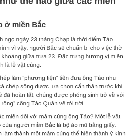
 như thế nào giữa các miền
o ở miền Bắc
h ngọ ngày 23 tháng Chạp là thời điểm Táo
ính vì vậy, người Bắc sẽ chuẩn bị cho việc thờ
 khoảng giữa trưa 23. Đặc trưng hương vị miền
h là lễ vật cúng.
hép làm “phương tiện” tiễn đưa ông Táo như
Cá chép sống được lựa chọn cẩn thận trước khi
lễ đã hoàn tất, chúng được phóng sinh trở về với
rồng” cõng Táo Quân về tới trời.
ác miền đối với mâm cúng ông Táo? Một lễ vật
áo của người miền Bắc là bộ áo mũ bằng giấy.
ặn làm thành một mâm cúng thể hiện thành ý kính