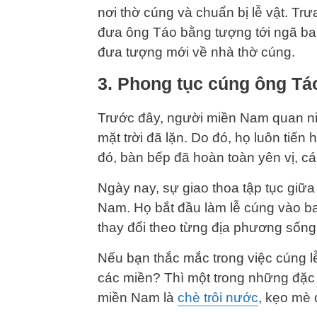
nơi thờ cúng và chuẩn bị lễ vật. Trư
đưa ông Táo bằng tượng tới ngã ba 
đưa tượng mới về nhà thờ cúng.
3. Phong tục cúng ông T
Trước đây, người miền Nam quan niệ
mặt trời đã lặn. Do đó, họ luôn tiến
đó, bàn bếp đã hoàn toàn yên vị, các
Ngày nay, sự giao thoa tập tục giữ
Nam. Họ bắt đầu làm lễ cúng vào ba
thay đổi theo từng địa phương sống
Nếu bạn thắc mắc trong việc cúng 
các miền? Thì một trong những đặc 
miền Nam là
chè trôi nước
, kẹo mè 