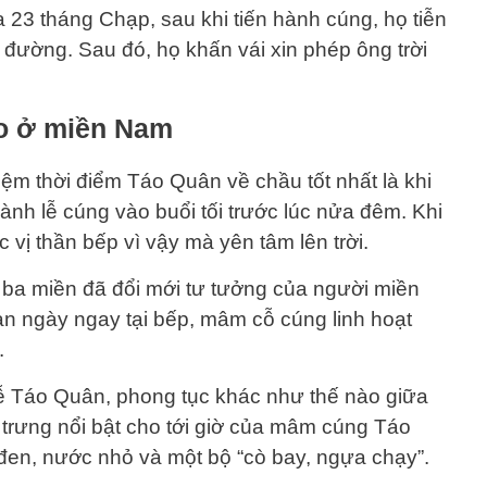
a 23 tháng Chạp, sau khi tiến hành cúng, họ tiễn
đường. Sau đó, họ khấn vái xin phép ông trời
áo ở miền Nam
m thời điểm Táo Quân về chầu tốt nhất là khi
 hành lễ cúng vào buổi tối trước lúc nửa đêm. Khi
 vị thần bếp vì vậy mà yên tâm lên trời.
a ba miền đã đổi mới tư tưởng của người miền
n ngày ngay tại bếp, mâm cỗ cúng linh hoạt
.
lễ Táo Quân, phong tục khác như thế nào giữa
trưng nổi bật cho tới giờ của mâm cúng Táo
đen, nước nhỏ và một bộ “cò bay, ngựa chạy”.