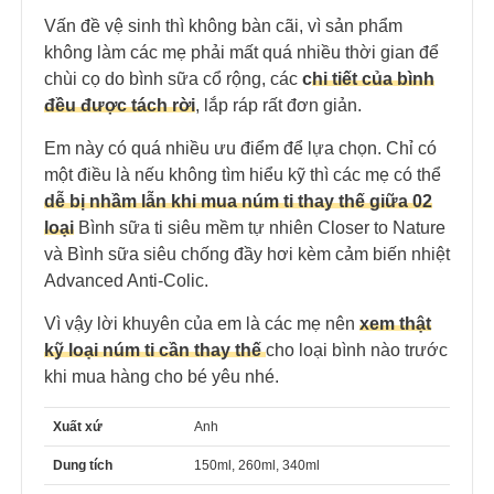
Vấn đề vệ sinh thì không bàn cãi, vì sản phẩm
không làm các mẹ phải mất quá nhiều thời gian để
chùi cọ do bình sữa cổ rộng, các
c
hi tiết của bình
đều được tách rời
, lắp ráp rất đơn giản.
Em này có quá nhiều ưu điểm để lựa chọn. Chỉ có
một điều là nếu không tìm hiểu kỹ thì các mẹ có thể
dễ bị nhầm lẫn khi mua núm ti thay thế giữa 02
loại
Bình sữa ti siêu mềm tự nhiên Closer to Nature
và Bình sữa siêu chống đầy hơi kèm cảm biến nhiệt
Advanced Anti-Colic.
Vì vậy lời khuyên của em là các mẹ nên
xem thật
kỹ loại núm ti cần thay thế
cho loại bình nào trước
khi mua hàng cho bé yêu nhé.
Xuất xứ
Anh
Dung tích
150ml, 260ml, 340ml