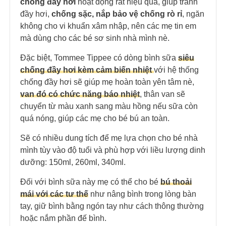
chống đầy hơi
hoạt động rất hiệu quả, giúp tránh
đầy hơi,
chống sặc, nắp bảo vệ chống rò rỉ
, ngăn
không cho vi khuẩn xâm nhập, nên các mẹ tin em
mà dùng cho các bé sơ sinh nhà mình nè.
Đặc biệt, Tommee Tippee có dòng bình sữa
siêu
chống đầy hơi kèm cảm biến nhiệt
với hệ thống
chống đầy hơi sẽ giúp mẹ hoàn toàn yên tâm nè,
van đó có chức năng báo nhiệt
, thân van sẽ
chuyển từ màu xanh sang màu hồng nếu sữa còn
quá nóng, giúp các mẹ cho bé bú an toàn.
Sẽ có nhiều dung tích để mẹ lựa chọn cho bé nhà
mình tùy vào độ tuổi và phù hợp với liều lượng dinh
dưỡng: 150ml, 260ml, 340ml.
Đối với bình sữa này mẹ có thể cho bé
bú thoải
mái với các tư thế
như nâng bình trong lòng bàn
tay, giữ bình bằng ngón tay như cách thông thường
hoặc nắm phần đế bình.