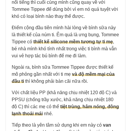
nổi tiếng thì cuối cùng mình cũng quay về với
Tommee Tippee để dùng bởi vì em nó quá tuyệt vời
khó có loại bình nào thay thế được.
Điểm cộng đầu tiên mình hài lòng về bình sữa này
là thiết kế của núm ti. Ẻm quá là ưng bụng, Tommee
Tippee có
thiết kế silicone mềm tương tự ti mẹ
,
bé nhà mình khó tính nhất trong việc ti bình mà vẫn
vui vẻ hợp tác bú bình để mẹ đi làm.
Ngoài ra, bình sữa Tommee Tippee được thiết kế
mô phỏng gần nhất với ti mẹ
và độ mềm mại của
đầu ti
thì không phải bàn cãi nữa rồi.
Với chất liệu PP (khả năng chịu nhiệt 120 độ C) và
PPSU (chống trầy xước, khả năng chịu nhiệt 180
độ C) thì các mẹ có thể
tiệt trùng, hâm nóng, đông
lạnh thoải mái
nhé.
Tiếp theo là yên tâm sử dụng khi em này có
van