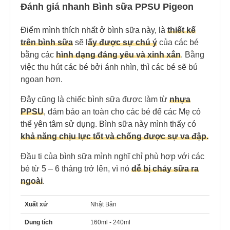
Đánh giá nhanh Bình sữa PPSU Pigeon
Điểm mình thích nhất ở bình sữa này, là
thiết kế
trên bình sữa
sẽ l
ấy được sự chú ý
của các bé
bằng các
hình dạng đáng yêu và xinh xắn
. Bằng
việc thu hút các bé bởi ánh nhìn, thì các bé sẽ bú
ngoan hơn.
Đây cũng là chiếc bình sữa được làm từ
nhựa
PPSU
, đảm bảo an toàn cho các bé để các Mẹ có
thể yên tâm sử dụng. Bình sữa này mình thấy có
khả năng chịu lực tốt và chống được sự va đập.
Đầu ti của bình sữa mình nghĩ chỉ phù hợp với các
bé từ 5 – 6 tháng trở lên, vì nó
dễ bị chảy sữa ra
ngoài
.
Xuất xứ
Nhật Bản
Dung tích
160ml - 240ml