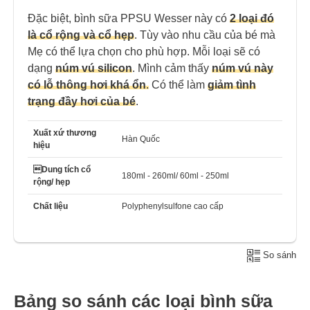
Đặc biệt, bình sữa PPSU Wesser này có
2 loại đó
là cổ rộng và cổ hẹp
. Tùy vào nhu cầu của bé mà
Mẹ có thể lựa chọn cho phù hợp. Mỗi loại sẽ có
dạng
núm vú silicon
. Mình cảm thấy
núm vú này
có lỗ thông hơi khá ổn
.
Có thể làm
giảm tình
trạng đầy hơi của bé
.
Xuất xứ thương
Hàn Quốc
hiệu
Dung tích cổ
180ml - 260ml/ 60ml - 250ml
rộng/ hẹp
Chất liệu
Polyphenylsulfone cao cấp
So sánh
Bảng so sánh các loại bình sữa