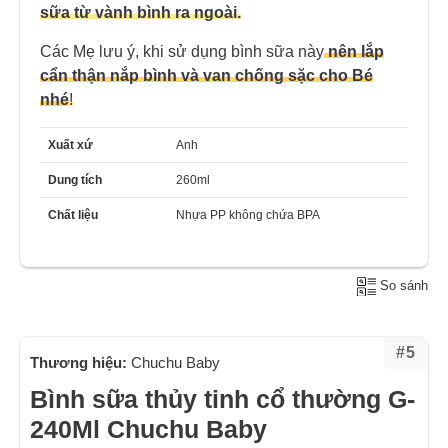
sữa từ vành bình ra ngoài.
Các Mẹ lưu ý, khi sử dụng bình sữa này
nên lắp
cẩn thận nắp bình và van chống sặc cho Bé
nhé
!
Xuất xứ
Anh
Dung tích
260ml
Chất liệu
Nhựa PP không chứa BPA
So sánh
#5
Thương hiệu:
Chuchu Baby
Bình sữa thủy tinh cổ thường G-
240Ml Chuchu Baby