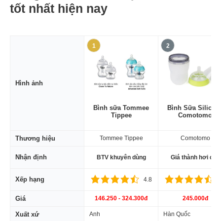
tốt nhất hiện nay
1
2
Hình ảnh
Bình sữa Tommee
Bình Sữa Silicon
Tippee
Comotomo
Thương hiệu
Tommee Tippee
Comotomo
Nhận định
BTV khuyên dùng
Giá thành hơi cao
Xếp hạng
4.8
4
Giá
146.250 - 324.300đ
245.000đ
Xuất xứ
Anh
Hàn Quốc