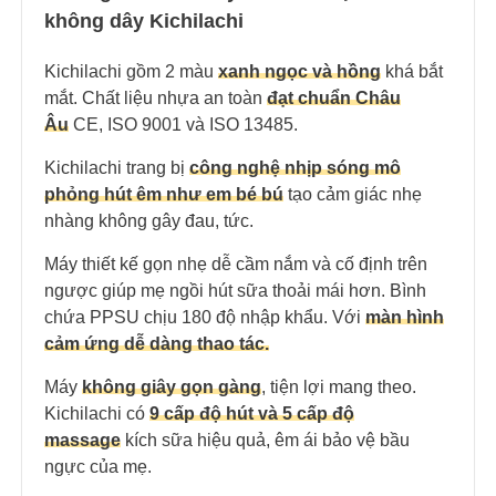
không dây Kichilachi
Kichilachi gồm 2 màu
xanh ngọc và hồng
khá bắt
mắt. Chất liệu nhựa an toàn
đạt chuẩn Châu
Âu
CE, ISO 9001 và ISO 13485.
Kichilachi trang bị
công nghệ nhịp sóng mô
phỏng hút êm như em bé bú
tạo cảm giác nhẹ
nhàng không gây đau, tức.
Máy thiết kế gọn nhẹ dễ cầm nắm và cố định trên
ngược giúp mẹ ngồi hút sữa thoải mái hơn. Bình
chứa PPSU chịu 180 độ nhập khẩu. Với
màn hình
cảm ứng dễ dàng thao tác.
Máy
không giây gọn gàng
, tiện lợi mang theo.
Kichilachi có
9 cấp độ hút và 5 cấp độ
massage
kích sữa hiệu quả, êm ái bảo vệ bầu
ngực của mẹ.