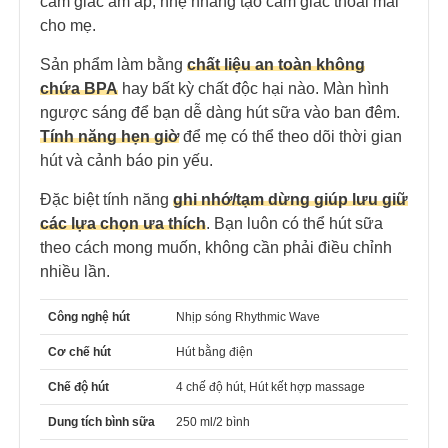
cảm giác ấm áp, nhẹ nhàng tạo cảm giác thoải mái
cho mẹ.
Sản phẩm làm bằng
chất liệu an toàn không
chứa BPA
hay bất kỳ chất độc hại nào. Màn hình
ngược sáng để bạn dễ dàng hút sữa vào ban đêm.
Tính năng hẹn giờ
để mẹ có thể theo dõi thời gian
hút và cảnh báo pin yếu.
Đặc biệt tính năng
ghi nhớ/tạm dừng giúp lưu giữ
các lựa chọn ưa thích
. Bạn luôn có thể hút sữa
theo cách mong muốn, không cần phải điều chỉnh
nhiều lần.
Công nghệ hút
Nhịp sóng Rhythmic Wave
Cơ chế hút
Hút bằng điện
Chế độ hút
4 chế độ hút, Hút kết hợp massage
Dung tích bình sữa
250 ml/2 bình