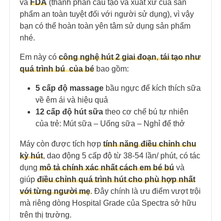
và
FDA
(thành phần cấu tạo và xuất xứ của sản
phẩm an toàn tuyệt đối với người sử dụng), vì vậy
bạn có thể hoàn toàn yên tâm sử dụng sản phẩm
nhé.
Em này có
công nghệ hút 2 giai đoạn
,
tái tạo như
quá trình bú của bé
bao gồm:
5 cấp độ massage
bầu ngực để kích thích sữa
về êm ái và hiệu quả
12 cấp độ hút sữa
theo cơ chế bú tự nhiên
của trẻ: Mút sữa – Uống sữa – Nghỉ để thở
Máy còn được tích hợp
tính năng điều chỉnh chu
kỳ hút
, dao động 5 cấp độ từ 38-54 lần/ phút, có tác
dụng
mô tả chính xác nhất cách em bé bú
và
giúp
điều chỉnh quá trình hút cho phù hợp nhất
với từng người mẹ
. Đây chính là ưu điểm vượt trội
mà riêng dòng Hospital Grade của Spectra sở hữu
trên thị trường.