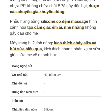
nhựa PP, không chứa chất BPA gây độc hại,
được
các chuyên gia khuyên dùng.
Phễu hứng bằng
silicone có đệm massage
hình
cánh hoa
tạo cảm giác êm ái, nhẹ nhàng
không
gây đau cho mẹ
Máy trang bị 2 tính năng:
kích thích chảy sữa và
hút sữa hiệu quả
, kích thích nhanh phản xạ ra sữa
giúp sữa mẹ về nhanh hơn.
Công nghệ hút
-
Cơ chế hút
Hút bằng tay
Chế độ hút
-
Dung tích bình sữa
-
Tiện ích
-
Chất liệu đầu núm
Silicon