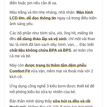
điện hoặc pin nếu cần đi xa.
Màu trắng và tím nhẹ nhàng, nhã nhặn.
Màn hình
LCD lớn
,
dễ đọc thông tin
ngay cả trong điều kiện
ánh sáng yếu.
Các bộ phận như bình sữa, vòi, ông hít, miếng lót
đều
dễ dàng tháo lắp và vệ sinh
, chỉ một vài thao
tác là mình đã làm sạch dây, bình, van,… Đặc biệt
chất liệu không chứa BPA và BPS
, an toàn cho
cả mẹ và bé.
Máy còn
được trang bị thêm tấm đệm phễu
Comfort Fit
vừa vặn, mềm mại và thoải mái với 2
kích cỡ.
Ứng dụng công nghệ 3 kiểu bơm được thiết kế để
mô phỏng kiểu bú sữa tự nhiên của bé.
Bản thân mình dùng thấy
sữa hút ra đều và rất
thoải mái
, không đau rát. Với 8 mức lực hút mình